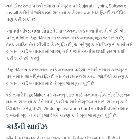
તમે ઈન્ટરનેટ પરથી તમારા કોમ્પુટર પર Gujarati Typing Software
Install કરીને પેજમેકરમાં લગ્નના કાર્ડ બનાવવા માટે હિન્દી ટાઈપિંગ
પણ કરી શકો છો.
આપણે બીજા ઘણા સોફ્ટવેરમાં લગ્નના કાર્ડ બનાવી શકીએ છીએ,
પરંતુ Adobe PageMaker માં લગ્નના કાર્ડ બનાવવું ખૂબ જ સરળ છે,
દરેક વ્યક્તિ તેને શીખી શકે છે, હિન્દી, અંગ્રેજી કે કોઈપણ ભાષામાં તમે
લગ્નના કાર્ડ બનાવવા માંગો છો, તમે પેજમેકરની મદદથી સરળતાથી
કરી શકો છો. કરવું
PageMaker પર લગ્નના કાર્ડ બનાવતા પહેલા, તમારે તમારા કમ્પ્યુટર
પર તમામ લોકપ્રિય હિન્દી ફોન્ટ્સ ઇન્સ્ટોલ કરવા જોઈએ કારણ કે
લગ્નના કાર્ડ બનાવવા માટે તે ખૂબ જ મહત્વપૂર્ણ છે.
જો તમારે PageMaker પર લગ્નનું સારું કાર્ડ બનાવવું હોય તો સૌપ્રથમ
તમારા લગ્નના કાર્ડને માપો, પછી અમારે તે મુજબ તમારા લગ્નનું કાર્ડ
ડિઝાઇન કરવું પડશે. Wedding Invitation Card બનાવતી વખતે તમારે
શબ્દમાં ભૂલ ન કરવી જોઈએ કારણ કે તે ખૂબ જ મહત્વપૂર્ણ છે.
કાર્ડની સાઈઝ
સૌથી પહેલા તમારે તમારા લગ્નના કાર્ડની સાઈઝ માપવાની છે, તે