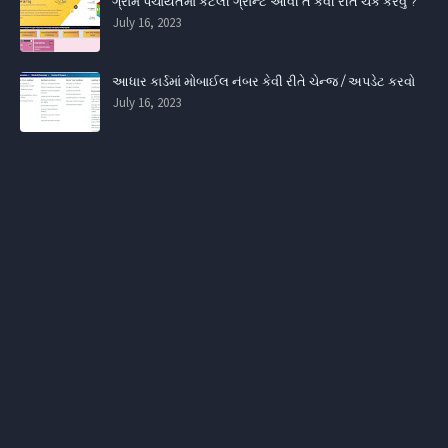
ગ્રામ પંચાયતમાં કેટલી ગ્રાન્ટ આવી તે કેવી રીતે ચેક કરવું ?
July 16, 2023
આધાર કાર્ડમાં મોબાઈલ નંબર કેવી રીતે ચેન્જ / અપડેટ કરવો
July 16, 2023