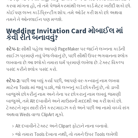
કરવા માંગતા હો, તો તમે પેજમેકરમાંથી લગ્ન કાર્ડ મેટર ખરીદી શકો છો.
કોઈપણ લગ્ન કાર્ડ પ્રિન્ટીંગ શોપ. તમે ઓર્ડર કરી શકો છો અથવા
તમને તે ઓનલાઈન પણ મળશે.
Wedding Invitation Card મોબાઈલ માં
કેવી રીતે બનાવવું?
સ્ટેપ-1:
સૌથી પહેલા આપણે PageMaker પર જઈને લગ્નના કાર્ડની
સાઈઝ પ્રમાણે નવું પેજ લેવાનું છે, પછી સૌથી ઉપર ભગવાનના શ્લોક
લખવાના છે.આ શ્લોકો તમારા ધર્મ પ્રમાણે લખેલા છે. ટેક્સ્ટ વિકલ્પ
પસંદ કરીને શ્લોક પસંદ કરો.
સ્ટેપ-2:
પછી આ બધું કર્યા પછી, આપણે વર-કન્યાનું નામ લખવા
માટેના Tools માં જવું પડશે, જો લગ્નનું કાર્ડ છોકરીનું છે, તો ડાબી
બાજુએ છોકરીનું નામ અને તેના પર છોકરાનું નામ લખવું. જમણી
બાજુએ, તમે Alt દબાવીને અને માઉસની મદદથી આ કરી શકો છો.
ટેક્સ્ટને ખૂબ સારી રીતે કસ્ટમાઇઝ કરો અને પછી આ નામો વચ્ચે સંગ
અથવા Weds વાળા ClipArt મૂકો.
Alt દબાવીને ટેક્સ્ટ અને Clipart ફોટાને નાના બનાવો.
જો તમારા Tools દેખાતા નથી, તો તમને ઉપર Tools લખેલી