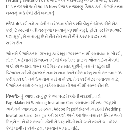
Wedding Invitation Card માટે એક પરબિડીયું બનાવવા માટે, ફરીથી
L1 પર જાઓ અને Add A New પેજ પર જમણું-ક્લિક કરો. પેજમેકરમાં
લગ્નનું કાર્ડ કેવી રીતે બનાવવું
સ્ટેપ-4:
પછી તમે કાર્ડની સાઈઝ માપીને પરબિડીયુંને યોગ્ય રીતે સેટ
કરો, ટેક્સ્ટમાં બધી વસ્તુઓ લખવાનું ભૂલશો નહીં, ફોટો પર ક્લિપઆર્ટ
પણ મૂકો, મેં બતાવ્યું છે તે રીતે તેને સારી રીતે કસ્ટમાઇઝ કરો.
સરળ રીત
જો તમે પેજમેકરમાં લગ્નનું કાર્ડ ખૂબ જ સરળતાથી બનાવવા માંગો છો,
તો તમે પહેલાથી ડિઝાઇન કરેલી પેજમેકર ફાઇલ ઓનલાઈન મેળવી
શકો છો અથવા લગ્ન કાર્ડ પ્રિન્ટર માટે પૂછીને, તમે તે પહેલાથી
ડિઝાઇન કરેલી ફાઇલને તમારા નામ અને દરેક વસ્તુ સાથે કસ્ટમાઇઝ
કરી શકો છો. તમે ઉપયોગ કરી શકો છો. તેને કાર્ડ મેટર બનાવવા માટે,
પેજમેકર સાથે લગ્નનું કાર્ડ બનાવવાની આ સૌથી સરળ રીત છે.
નિષ્કર્ષ:-
હું આશા રાખું છું કે આ પદ્ધતિઓની મદદથી, તમે
PageMakerમાં Wedding Invitation Card બનાવતા શીખ્યા જ હશો
અને તમે આવનારા સમયમાં Adobe PageMakerની મદદથી Wedding
Invitation Card Design કરી શકશો અને આ લેખ તમારા પરિવાર અને
મિત્રો સાથે શેર કરશો. જેથી તે પણ શીખી શકે અને તમને આ પોસ્ટ
કેવી લાગી તે કોમેન્ટમાં લખવાનું ભૂલતા નહિ.