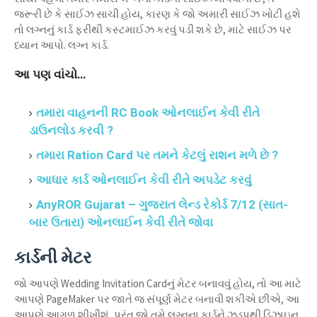
જરૂરી છે કે સાઈઝ સાચી હોય, કારણ કે જો અમારી સાઈઝ ખોટી હશે
તો લગ્નનું કાર્ડ ફરીથી કસ્ટમાઈઝ કરવું પડી શકે છે, માટે સાઈઝ પર
ધ્યાન આપો. લગ્ન કાર્ડ.
આ પણ વાંચો…
તમારા વાહનની RC Book ઓનલાઈન કેવી રીતે
ડાઉનલોડ કરવી ?
તમારા Ration Card પર તમને કેટલું રાશન મળે છે ?
આધાર કાર્ડ ઓનલાઈન કેવી રીતે અપડેટ કરવું
AnyROR Gujarat – ગુજરાત લેન્ડ રેકોર્ડ 7/12 (સાત-
બાર ઉતારા) ઓનલાઈન કેવી રીતે જોવા
કાર્ડની મેટર
જો આપણે Wedding Invitation Cardનું મેટર બનાવવું હોય, તો આ માટે
આપણે PageMaker પર જાતે જ સંપૂર્ણ મેટર બનાવી શકીએ છીએ, આ
આપણે આગળ શીખીશું, પરંતુ જો તમે લગ્નના કાર્ડને ઝડપથી ડિઝાઇન