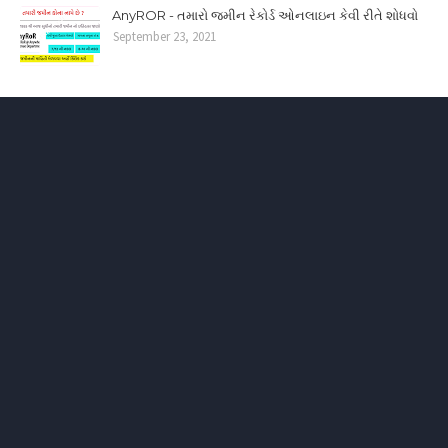
AnyROR - તમારો જમીન રેકોર્ડ ઓનલાઇન કેવી રીતે શોધવો
September 23, 2021