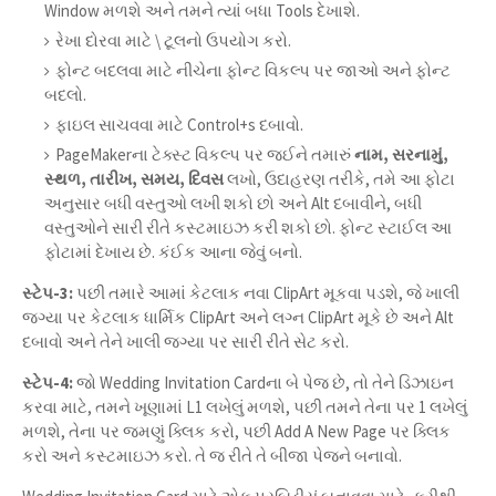
Window મળશે અને તમને ત્યાં બધા Tools દેખાશે.
રેખા દોરવા માટે \ ટૂલનો ઉપયોગ કરો.
ફોન્ટ બદલવા માટે નીચેના ફોન્ટ વિકલ્પ પર જાઓ અને ફોન્ટ
બદલો.
ફાઇલ સાચવવા માટે Control+s દબાવો.
PageMakerના ટેક્સ્ટ વિકલ્પ પર જઈને તમારું
નામ, સરનામું,
સ્થળ, તારીખ, સમય, દિવસ
લખો, ઉદાહરણ તરીકે, તમે આ ફોટા
અનુસાર બધી વસ્તુઓ લખી શકો છો અને Alt દબાવીને, બધી
વસ્તુઓને સારી રીતે કસ્ટમાઇઝ કરી શકો છો. ફોન્ટ સ્ટાઈલ આ
ફોટામાં દેખાય છે. કંઈક આના જેવું બનો.
સ્ટેપ-3:
પછી તમારે આમાં કેટલાક નવા ClipArt મૂકવા પડશે, જે ખાલી
જગ્યા પર કેટલાક ધાર્મિક ClipArt અને લગ્ન ClipArt મૂકે છે અને Alt
દબાવો અને તેને ખાલી જગ્યા પર સારી રીતે સેટ કરો.
સ્ટેપ-4:
જો Wedding Invitation Cardના બે પેજ છે, તો તેને ડિઝાઇન
કરવા માટે, તમને ખૂણામાં L1 લખેલું મળશે, પછી તમને તેના પર 1 લખેલું
મળશે, તેના પર જમણું ક્લિક કરો, પછી Add A New Page પર ક્લિક
કરો અને કસ્ટમાઇઝ કરો. તે જ રીતે તે બીજા પેજને બનાવો.