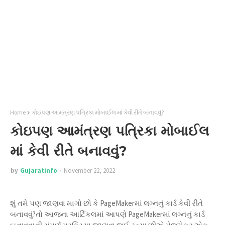
Home
કોઇપણ આમંત્રણ પત્રિકા મોબાઈલ માં કેવી રીતે બનાવવું?
કોઇપણ આમંત્રણ પત્રિકા મોબાઈલ
માં કેવી રીતે બનાવવું?
by
Gujaratinfo
November 22, 2022
શું તમે પણ જાણવા માગો છો કે PageMakerમાં લગ્નનું કાર્ડ કેવી રીતે
બનાવવું?તો આજના આર્ટિકલમાં આપણે PageMakerમાં લગ્નનું કાર્ડ