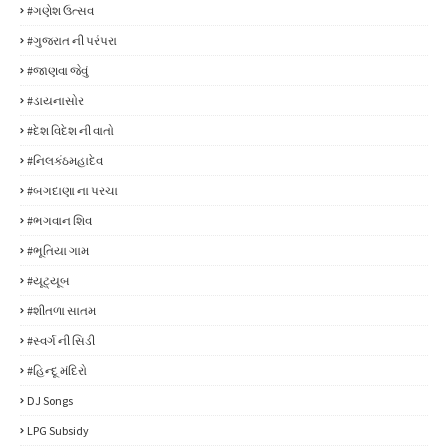
#ગણેશ ઉત્સવ
#ગુજરાત ની પરંપરા
#જાણવા જેવું
#ડાયનાસોર
#દેશ વિદેશ ની વાતો
#નિલકંઠમહાદેવ
#બગદાણા ના પરચા
#ભગવાન શિવ
#ભૂતિયા ગામ
#યૂટ્યૂબ
#શીતળા સાતમ
#સ્વર્ગ ની સિડી
#હિન્દૂ મંદિરો
DJ Songs
LPG Subsidy