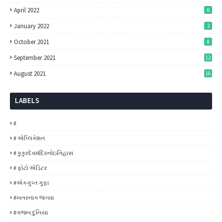
April 2022
6
January 2022
2
October 2021
8
September 2021
12
August 2021
16
LABELS
#
# એપ્લિકેશન
# કુકુરદેવમંદિરનોઇતિહાસ
# ફોટો એડિટર
#એકગુપ્ત ગુફા
#ખતરનાક જગ્યા
#ગજબ દુનિયા