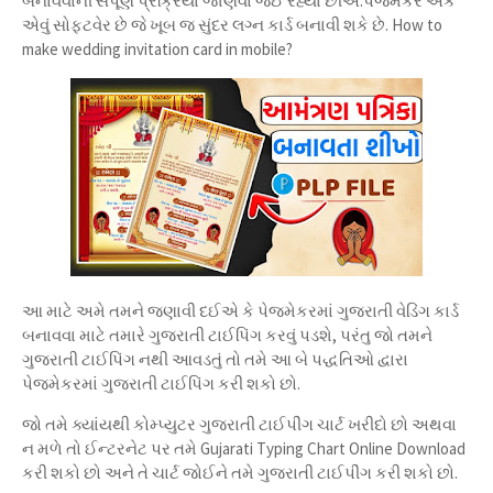
બનાવવાની સંપૂર્ણ પ્રક્રિયા જાણવા જઈ રહ્યા છીએ.પેજમેકર એક
એવું સોફ્ટવેર છે જે ખૂબ જ સુંદર લગ્ન કાર્ડ બનાવી શકે છે. How to
make wedding invitation card in mobile?
આ માટે અમે તમને જણાવી દઈએ કે પેજમેકરમાં ગુજરાતી વેડિંગ કાર્ડ
બનાવવા માટે તમારે ગુજરાતી ટાઈપિંગ કરવું પડશે, પરંતુ જો તમને
ગુજરાતી ટાઈપિંગ નથી આવડતું તો તમે આ બે પદ્ધતિઓ દ્વારા
પેજમેકરમાં ગુજરાતી ટાઈપિંગ કરી શકો છો.
જો તમે ક્યાંયથી કોમ્પ્યુટર ગુજરાતી ટાઈપીંગ ચાર્ટ ખરીદો છો અથવા
ન મળે તો ઈન્ટરનેટ પર તમે Gujarati Typing Chart Online Download
કરી શકો છો અને તે ચાર્ટ જોઈને તમે ગુજરાતી ટાઈપીંગ કરી શકો છો.