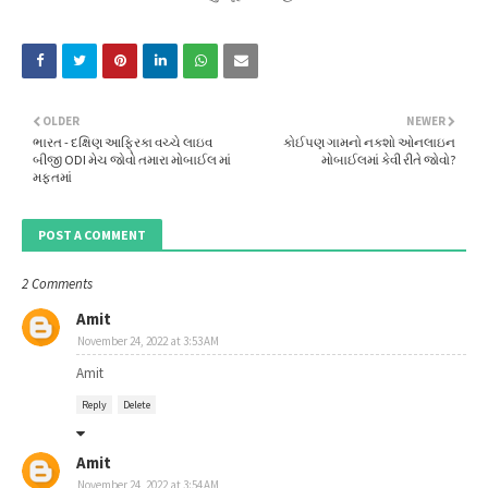
OLDER
NEWER
ભારત - દક્ષિણ આફ્રિકા વચ્ચે લાઇવ
કોઈપણ ગામનો નકશો ઓનલાઇન
બીજી ODI મેચ જોવો તમારા મોબાઈલ માં
મોબાઈલમાં કેવી રીતે જોવો?
મફતમાં
POST A COMMENT
2 Comments
Amit
November 24, 2022 at 3:53 AM
Amit
Reply
Delete
Amit
November 24, 2022 at 3:54 AM