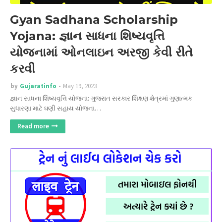
Gyan Sadhana Scholarship
Yojana: જ્ઞાન સાધના શિષ્યવૃત્તિ
યોજનામાં ઓનલાઇન અરજી કેવી રીતે
કરવી
by
Gujaratinfo
May 19, 2023
જ્ઞાન સાધના શિષ્યવૃત્તિ યોજના: ગુજરાત સરકાર શિક્ષણ ક્ષેત્રમાં ગુણાત્મક
સુધારણા માટે ઘણી સહાય યોજના…
Read more