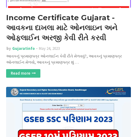
Income Certificate Gujarat -
આવકના દાખલા માટે ઓનલાઇન અને
ઓફલાઈન અરજી કેવી રીતે કરવી
by
Gujaratinfo
May 24, 2023
આવકનું પ્રમાણપત્ર ઓનલાઈન કેવી રીતે મેળવવું?, આવકનું પ્રમાણપત્ર
ઓનલાઈન મેળવો, આવકનું પ્રમાણપત્ર શું …
Read more