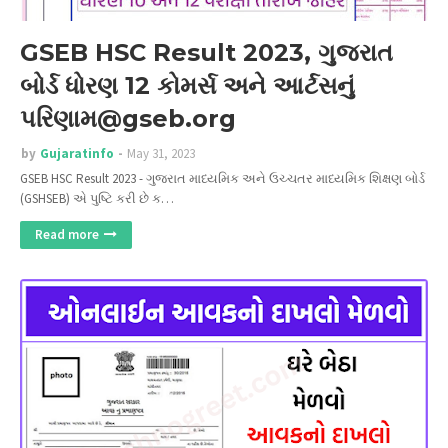
GSEB HSC Result 2023, ગુજરાત
બોર્ડ ધોરણ 12 કોમર્સ અને આર્ટસનું
પરિણામ@gseb.org
by
Gujaratinfo
May 31, 2023
GSEB HSC Result 2023 - ગુજરાત માધ્યમિક અને ઉચ્ચતર માધ્યમિક શિક્ષણ બોર્ડ
(GSHSEB) એ પુષ્ટિ કરી છે ક…
Read more