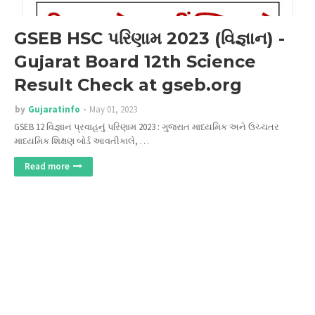
GSEB HSC પરિણામ 2023 (વિજ્ઞાન) -
Gujarat Board 12th Science
Result Check at gseb.org
by
Gujaratinfo
May 01, 2023
GSEB 12 વિજ્ઞાન પ્રવાહનું પરિણામ 2023 : ગુજરાત માધ્યમિક અને ઉચ્ચતર
માધ્યમિક શિક્ષણ બોર્ડ આવતીકાલે, …
Read more