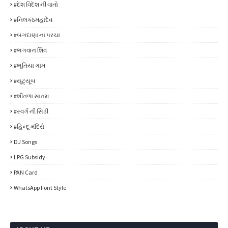
#દેશ વિદેશ ની વાતો
#નિલકંઠમહાદેવ
#બગદાણા ના પરચા
#ભગવાન શિવ
#ભૂતિયા ગામ
#યૂટ્યૂબ
#શીતળા સાતમ
#સ્વર્ગ ની સિડી
#હિન્દૂ મંદિરો
DJ Songs
LPG Subsidy
PAN Card
WhatsApp Font Style