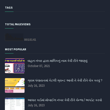
TAGS
TOTAL PAGEVIEWS
8
0
1
8
1
4
1
MOST POPULAR
વાહન નંબર દ્વારા માલિકનું નામ કેવી રીતે જાણવું
October 07, 2021
ગ્રામ પંચાયતમાં કેટલી ગ્રાન્ટ આવી તે કેવી રીતે ચેક કરવું ?
July 16, 2023
આધાર કાર્ડમાં મોબાઈલ નંબર કેવી રીતે ચેન્જ / અપડેટ કરવો
July 16, 2023