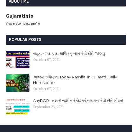
ABOUT ME
Gujaratinfo
View my complete profile
POPULAR POSTS
વાહન નંબર દ્વારા માલિકનું નામ કેવી રીતે જાણવું
October 07, 2021
આજનું રાશિફળ, Today Rashifal In Gujarati, Daily
Horoscope
October 07, 2021
AnyROR - તમારો જમીન રેકોર્ડ ઓનલાઇન કેવી રીતે શોધવો
September 23, 2021