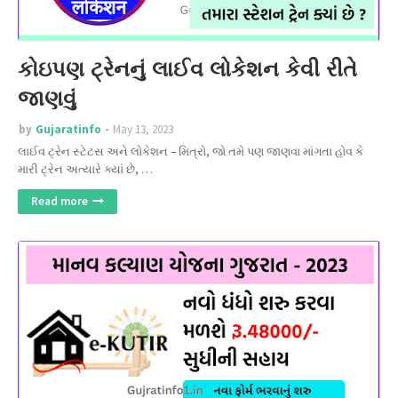
કોઇપણ ટ્રેનનું લાઈવ લોકેશન કેવી રીતે
જાણવું
by
Gujaratinfo
May 13, 2023
લાઈવ ટ્રેન સ્ટેટસ અને લોકેશન – મિત્રો, જો તમે પણ જાણવા માંગતા હોવ કે
મારી ટ્રેન અત્યારે ક્યાં છે, …
Read more