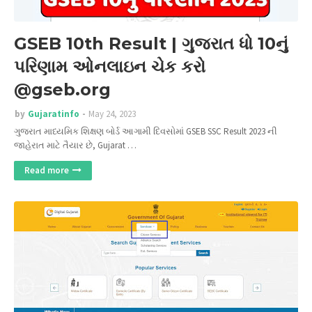
GSEB 10th Result | ગુજરાત ધો 10નું
પરિણામ ઓનલાઇન ચેક કરો
@gseb.org
by
Gujaratinfo
May 24, 2023
ગુજરાત માધ્યમિક શિક્ષણ બોર્ડ આગામી દિવસોમાં GSEB SSC Result 2023 ની
જાહેરાત માટે તૈયાર છે, Gujarat …
Read more