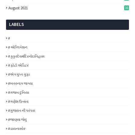
August 2021
16
LABELS
#
# એપ્લિકેશન
# કુકુરદેવમંદિરનોઇતિહાસ
# ફોટો એડિટર
#એકગુપ્ત ગુફા
#ખતરનાક જગ્યા
#ગજબ દુનિયા
#ગણેશ ઉત્સવ
#ગુજરાત ની પરંપરા
#જાણવા જેવું
#ડાયનાસોર