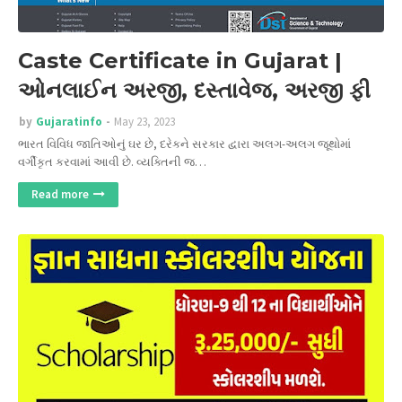
Caste Certificate in Gujarat |
ઓનલાઈન અરજી, દસ્તાવેજ, અરજી ફી
by
Gujaratinfo
May 23, 2023
ભારત વિવિધ જાતિઓનું ઘર છે, દરેકને સરકાર દ્વારા અલગ-અલગ જૂથોમાં
વર્ગીકૃત કરવામાં આવી છે. વ્યક્તિની જ…
Read more