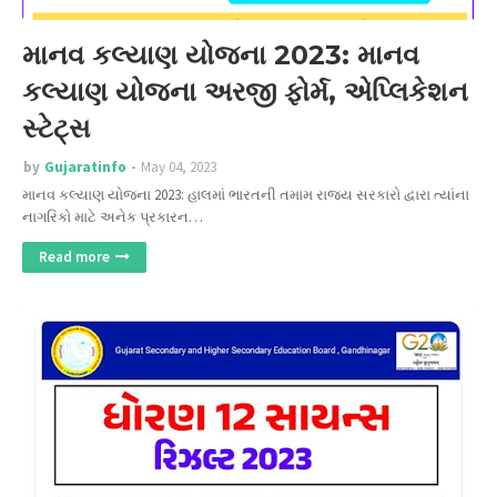
માનવ કલ્યાણ યોજના 2023: માનવ
કલ્યાણ યોજના અરજી ફોર્મ, એપ્લિકેશન
સ્ટેટ્સ
by
Gujaratinfo
May 04, 2023
માનવ કલ્યાણ યોજના 2023: હાલમાં ભારતની તમામ રાજ્ય સરકારો દ્વારા ત્યાંના
નાગરિકો માટે અનેક પ્રકારન…
Read more