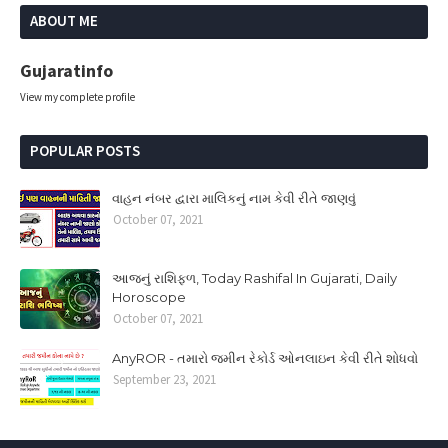
ABOUT ME
Gujaratinfo
View my complete profile
POPULAR POSTS
વાહન નંબર દ્વારા માલિકનું નામ કેવી રીતે જાણવું
October 07, 2021
આજનું રાશિફળ, Today Rashifal In Gujarati, Daily
Horoscope
October 07, 2021
AnyROR - તમારો જમીન રેકોર્ડ ઓનલાઇન કેવી રીતે શોધવો
September 23, 2021