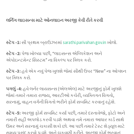
લર્નિંગ લાઇસન્સ માટે ઓનલાઇન અરજી કેવી રીતે કરવી
સ્ટેપ -1:
સૌ પ્રથમ બ્રાઉઝરમાં
sarathi.parivahan.gov.in
ખોલો.
સ્ટેપ -2:
પેજ ખોલ્યા પછી, “લાઇસન્સ એપ્લિકેશન અને
એપોઇન્ટમેન્ટ સિસ્ટમ” ના વિકલ્પ પર ક્લિક કરો.
સ્ટેપ -3:
હવે એક નવું પેજ ખુલશે જેમાં સૌથી ઉપર “New” ના ઓપ્શન
પર ક્લિક કરો.
પગલું -4:
હવે લર્નર લાયસન્સ (એલએલ) માટે અરજીનું ફોર્મ ખુલશે
જેમાં તમારે તમારા રાજ્ય, આરટીઓ કચેરી, વ્યક્તિગત વિગતો,
સરનામું, વાહન વર્ગની વિગતો ભરીને ફોર્મ સબમિટ કરવાનું રહેશે.
સ્ટેપ -5:
અરજી ફોર્મ સબમિટ કર્યા પછી, તમારે દસ્તાવેજો, ફોટો અને
તમારી સહી અપલોડ કરવી પડશે અથવા તમે તમારા આધાર કાર્ડ સાથે
ઉંમર અને સરનામું ચકાસી શકો છો. આ પછી તમારે ટેસ્ટ શેડ્યૂલ માટે
સમય પસંદ કરવો પડશે. અને ચુકવણી કરીને, અરજી ફોર્મ ભરવાનું