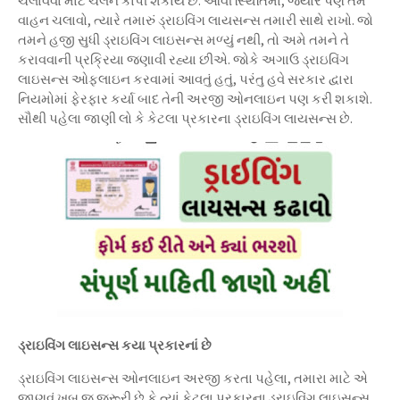
ચલાવવા માટે ચલન કાપી શકાય છે. આવી સ્થિતિમાં, જ્યારે પણ તમે
વાહન ચલાવો, ત્યારે તમારું ડ્રાઇવિંગ લાયસન્સ તમારી સાથે રાખો. જો
તમને હજી સુધી ડ્રાઇવિંગ લાઇસન્સ મળ્યું નથી, તો અમે તમને તે
કરાવવાની પ્રક્રિયા જણાવી રહ્યા છીએ. જોકે અગાઉ ડ્રાઇવિંગ
લાઇસન્સ ઓફલાઇન કરવામાં આવતું હતું, પરંતુ હવે સરકાર દ્વારા
નિયમોમાં ફેરફાર કર્યા બાદ તેની અરજી ઓનલાઇન પણ કરી શકાશે.
સૌથી પહેલા જાણી લો કે કેટલા પ્રકારના ડ્રાઇવિંગ લાયસન્સ છે.
ડ્રાઇવિંગ લાઇસન્સ કયા પ્રકારનાં છે
ડ્રાઇવિંગ લાઇસન્સ ઓનલાઇન અરજી કરતા પહેલા, તમારા માટે એ
જાણવું ખૂબ જ જરૂરી છે કે ત્યાં કેટલા પ્રકારના ડ્રાઇવિંગ લાઇસન્સ