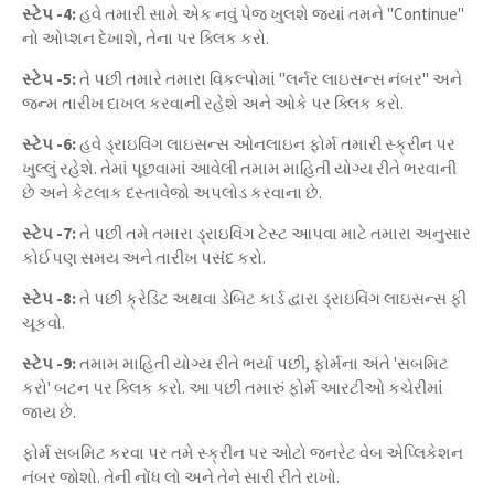
સ્ટેપ -4:
હવે તમારી સામે એક નવું પેજ ખુલશે જ્યાં તમને "Continue"
નો ઓપ્શન દેખાશે, તેના પર ક્લિક કરો.
સ્ટેપ -5:
તે પછી તમારે તમારા વિકલ્પોમાં "લર્નર લાઇસન્સ નંબર" અને
જન્મ તારીખ દાખલ કરવાની રહેશે અને ઓકે પર ક્લિક કરો.
સ્ટેપ -6:
હવે ડ્રાઇવિંગ લાઇસન્સ ઓનલાઇન ફોર્મ તમારી સ્ક્રીન પર
ખુલ્લું રહેશે. તેમાં પૂછવામાં આવેલી તમામ માહિતી યોગ્ય રીતે ભરવાની
છે અને કેટલાક દસ્તાવેજો અપલોડ કરવાના છે.
સ્ટેપ -7:
તે પછી તમે તમારા ડ્રાઇવિંગ ટેસ્ટ આપવા માટે તમારા અનુસાર
કોઈપણ સમય અને તારીખ પસંદ કરો.
સ્ટેપ -8:
તે પછી ક્રેડિટ અથવા ડેબિટ કાર્ડ દ્વારા ડ્રાઇવિંગ લાઇસન્સ ફી
ચૂકવો.
સ્ટેપ -9:
તમામ માહિતી યોગ્ય રીતે ભર્યા પછી, ફોર્મના અંતે 'સબમિટ
કરો' બટન પર ક્લિક કરો. આ પછી તમારું ફોર્મ આરટીઓ કચેરીમાં
જાય છે.
ફોર્મ સબમિટ કરવા પર તમે સ્ક્રીન પર ઓટો જનરેટ વેબ એપ્લિકેશન
નંબર જોશો. તેની નોંધ લો અને તેને સારી રીતે રાખો.