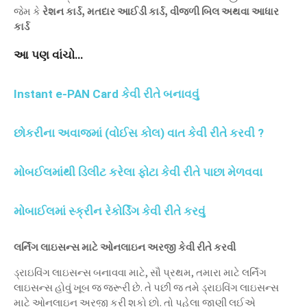
જેમ કે
રેશન કાર્ડ, મતદાર આઈડી કાર્ડ, વીજળી બિલ અથવા આધાર
કાર્ડ
આ પણ વાંચો…
Instant e-PAN Card કેવી રીતે બનાવવું
છોકરીના અવાજમાં (વોઈસ કોલ) વાત કેવી રીતે કરવી ?
મોબઈલમાંથી ડિલીટ કરેલા ફોટા કેવી રીતે પાછા મેળવવા
મોબાઈલમાં સ્ક્રીન રેકોર્ડિંગ કેવી રીતે કરવું
લર્નિંગ લાઇસન્સ માટે ઓનલાઇન અરજી કેવી રીતે કરવી
ડ્રાઇવિંગ લાઇસન્સ બનાવવા માટે, સૌ પ્રથમ, તમારા માટે લર્નિંગ
લાઇસન્સ હોવું ખૂબ જ જરૂરી છે. તે પછી જ તમે ડ્રાઇવિંગ લાઇસન્સ
માટે ઓનલાઇન અરજી કરી શકો છો. તો પહેલા જાણી લઈએ