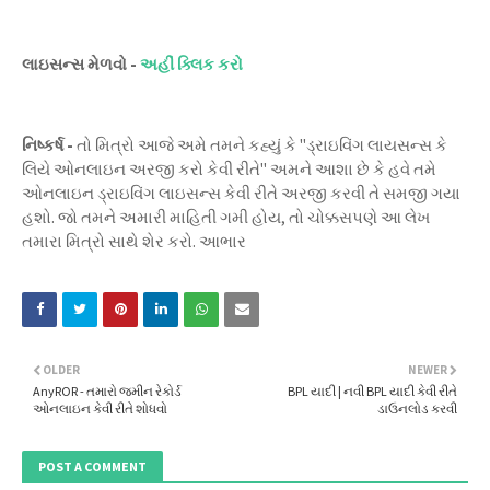
લાઇસન્સ મેળવો -
અહીં ક્લિક કરો
નિષ્કર્ષ -
તો મિત્રો આજે અમે તમને કહ્યું કે "ડ્રાઇવિંગ લાયસન્સ કે
લિયે ઓનલાઇન અરજી કરો કેવી રીતે" અમને આશા છે કે હવે તમે
ઓનલાઇન ડ્રાઇવિંગ લાઇસન્સ કેવી રીતે અરજી કરવી તે સમજી ગયા
હશો. જો તમને અમારી માહિતી ગમી હોય, તો ચોક્કસપણે આ લેખ
તમારા મિત્રો સાથે શેર કરો. આભાર
OLDER
NEWER
AnyROR - તમારો જમીન રેકોર્ડ
BPL યાદી | નવી BPL યાદી કેવી રીતે
ઓનલાઇન કેવી રીતે શોધવો
ડાઉનલોડ કરવી
POST A COMMENT