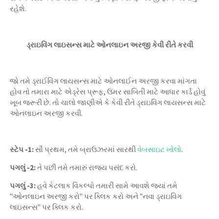
રહેશે.
ડ્રાઇવિંગ લાઇસન્સ માટે ઓનલાઇન અરજી કેવી રીતે કરવી
જો તમે ડ્રાઈવિંગ લાયસન્સ માટે ઓનલાઈન અરજી કરવા માંગતા
હોવ તો તમારા માટે એડ્રેસ પ્રૂફ, ઉંમર સાબિતી માટે આધાર કાર્ડ હોવું
ખૂબ જરૂરી છે. તો ચાલો જાણીએ કે કેવી રીતે ડ્રાઇવિંગ લાયસન્સ માટે
ઓનલાઇન અરજી કરવી.
સ્ટેપ -1:
સૌ પ્રથમ, તમે બ્રાઉઝરમાં સારથી
વેબસાઇટ ખોલો
.
પગલું -2:
તે પછી તમે તમારું રાજ્ય પસંદ કરો.
પગલું -3:
હવે કેટલાક વિકલ્પો તમારી સામે આવશે જ્યાં તમે
"ઓનલાઇન અરજી કરો" પર ક્લિક કરો અને "નવા ડ્રાઇવિંગ
લાઇસન્સ" પર ક્લિક કરો.