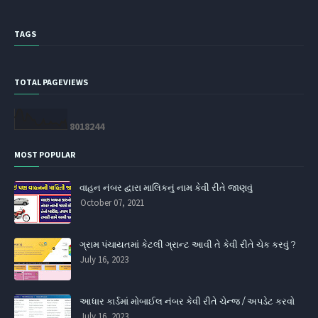
TAGS
TOTAL PAGEVIEWS
8
0
1
8
2
4
4
MOST POPULAR
વાહન નંબર દ્વારા માલિકનું નામ કેવી રીતે જાણવું
October 07, 2021
ગ્રામ પંચાયતમાં કેટલી ગ્રાન્ટ આવી તે કેવી રીતે ચેક કરવું ?
July 16, 2023
આધાર કાર્ડમાં મોબાઈલ નંબર કેવી રીતે ચેન્જ / અપડેટ કરવો
July 16, 2023