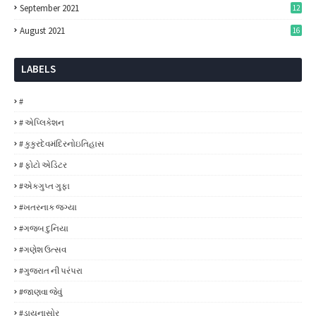
September 2021
12
August 2021
16
LABELS
#
# એપ્લિકેશન
# કુકુરદેવમંદિરનોઇતિહાસ
# ફોટો એડિટર
#એકગુપ્ત ગુફા
#ખતરનાક જગ્યા
#ગજબ દુનિયા
#ગણેશ ઉત્સવ
#ગુજરાત ની પરંપરા
#જાણવા જેવું
#ડાયનાસોર