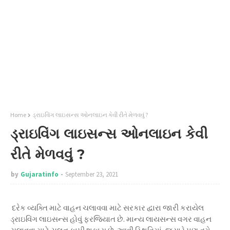
Home
ડ્રાઇવિંગ લાઇસન્સ ઓનલાઇન કેવી રીતે મેળવવું ?
ડ્રાઇવિંગ લાઇસન્સ ઓનલાઇન કેવી
રીતે મેળવવું ?
by
Gujaratinfo
September 23, 2021
દરેક વ્યક્તિ માટે વાહન ચલાવવા માટે સરકાર દ્વારા જારી કરાયેલ
ડ્રાઇવિંગ લાઇસન્સ હોવું ફરજિયાત છે. માન્ય લાયસન્સ વગર વાહન