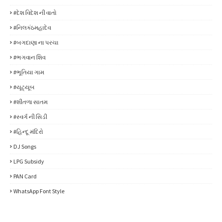
#દેશ વિદેશ ની વાતો
#નિલકંઠમહાદેવ
#બગદાણા ના પરચા
#ભગવાન શિવ
#ભૂતિયા ગામ
#યૂટ્યૂબ
#શીતળા સાતમ
#સ્વર્ગ ની સિડી
#હિન્દૂ મંદિરો
DJ Songs
LPG Subsidy
PAN Card
WhatsApp Font Style