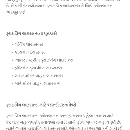
છે. તે પછી જ તમે તમારા ડ્રાઇવિંગ લાયસન્સ કે લિયે ઓનલાઇન
અરજી કરો
ડ્રાઇવિંગ લાઇસન્સના પ્રકારો
લર્નિંગ લાયસન્સ
કાયમી લાયસન્સ
આંતરરાષ્ટ્રીય ડ્રાઇવિંગ લાઇસન્સ
ડુપ્લિકેટ ડ્રાઇવિંગ લાઇસન્સ
લાઇટ મોટર વાહન લાઇસન્સ
ભારે મોટર વાહન લાયસન્સ
ડ્રાઇવિંગ લાઇસન્સ માટે જરૂરી દસ્તાવેજો
ડ્રાઇવિંગ લાઇસન્સ ઓનલાઇન અરજી કરતા પહેલા, તમારા માટે
કેટલાક મહત્વપૂર્ણ દસ્તાવેજો તમારી સાથે હોવા ખૂબ જ મહત્વપૂર્ણ છે.
ત્યારે જ તમે ડ્રાઇવિંગ લાઇસન્સ માટે ઓનલાઇન અરજી કરી શકો છો.