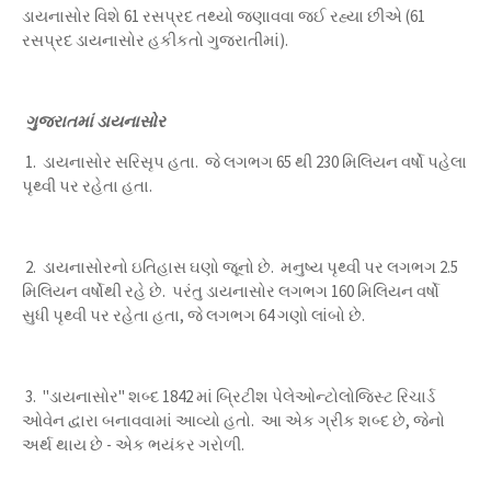
ડાયનાસોર વિશે 61 રસપ્રદ તથ્યો જણાવવા જઈ રહ્યા છીએ (61
રસપ્રદ ડાયનાસોર હકીકતો ગુજરાતીમાં).
ગુજરાતમાં ડાયનાસોર
1. ડાયનાસોર સરિસૃપ હતા. જે લગભગ 65 થી 230 મિલિયન વર્ષો પહેલા
પૃથ્વી પર રહેતા હતા.
2. ડાયનાસોરનો ઇતિહાસ ઘણો જૂનો છે. મનુષ્ય પૃથ્વી પર લગભગ 2.5
મિલિયન વર્ષોથી રહે છે. પરંતુ ડાયનાસોર લગભગ 160 મિલિયન વર્ષો
સુધી પૃથ્વી પર રહેતા હતા, જે લગભગ 64 ગણો લાંબો છે.
3. "ડાયનાસોર" શબ્દ 1842 માં બ્રિટીશ પેલેઓન્ટોલોજિસ્ટ રિચાર્ડ
ઓવેન દ્વારા બનાવવામાં આવ્યો હતો. આ એક ગ્રીક શબ્દ છે, જેનો
અર્થ થાય છે - એક ભયંકર ગરોળી.