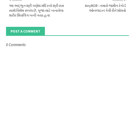
આ અદ્ભુત શ્રી ગણેશ મંદિરનો શ્રી રામ
AnyROR - તમારો જમીન રેકોર્ડ
સાથે વિશેષ સંબંધ છે, પૂજા માટે બનાવેલા
ઓનલાઇન કેવી રીતે શોધવો
શરીર શિવલિંગ બની ગયા હતા
POST A COMMENT
0 Comments