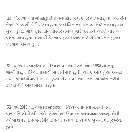
20. મોટાભાગના માંસાહારી ડાયનાસોર બે પગ પર ચાલતા હતા. આ રીતે
તેઓ ઝડપથી દોડી શકતા હતા અને શિકારને પકડવા માટે તેમના હાથ
મુક્ત હતા. શાકાહારી ડાયનાસોર તેમના ભારે શરીરને કારણે ચાર પગ
પર ચાલતા હતા. તેમાંથી કેટલાક ટૂંકા સમય માટે બે પગ પર સંતુલન
કરવામાં સક્ષમ હતા.
51. પ્રથમ જાણીતા અમેરિકન ડાયનાસોરની શોધ 1858 માં ન્યૂ
જર્સીના હેડનફિલ્ડના માર્લ ખાડામાં થઈ હતી. જો કે આ પહેલા અન્ય
ઘણા અવશેષો મળી આવ્યા હતા, તેઓ ડાયનાસોરના અવશેષો તરીકે
યોગ્ય રીતે ઓળખાયા ન હતા.
52. વર્ષ 2015 માં, વૈજ્ scientistsાનિકોએ ડાયનાસોરની નવી
પ્રજાતિ શોધી કાી, જેને "હેલબોય" ઉપનામ આપવામાં આવ્યું. તેની
આંખો ઉપરના સખત શિંગડા સમાન નામના કોમિક બુકના પાત્ર જેવા
હતા.