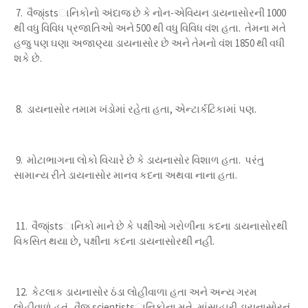
7. વૈજ્istsાનિકોનો અંદાજ છે કે નોન-એવિયન ડાયનાસોરની 1000
થી વધુ વિવિધ પ્રજાતિઓ અને 500 થી વધુ વિવિધ વંશ હતા. તેમના મતે
હજુ પણ ઘણા અજાણ્યા ડાયનાસોર છે અને તેમનો વંશ 1850 થી વધી
શકે છે.
8. ડાયનાસોર તમામ ખંડોમાં રહેતા હતા, એન્ટાર્કટિકામાં પણ.
9. મોટાભાગના લોકો વિચારે છે કે ડાયનાસોર વિશાળ હતા. પરંતુ
સામાન્ય રીતે ડાયનાસોર માનવ કદના અથવા નાના હતા.
11. વૈજ્istsાનિકો માને છે કે પક્ષીઓ ગરોળીના કદના ડાયનાસોરથી
વિકસિત થયા છે, પક્ષીના કદના ડાયનાસોરથી નહીં.
12. કેટલાક ડાયનાસોર ઠંડા લોહીવાળા હતા અને અન્ય ગરમ
લોહીવાળું હતું. વૈજ્ scientistsાનિકોના મતે, માંસાહારી ડાયનાસોરનું