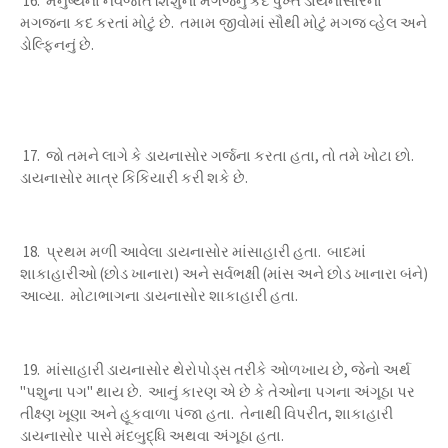
16. મનુષ્યના નવજાત શિશુના મગજનું કદ પુખ્ત ડાયનાસોરના
મગજના કદ કરતાં મોટું છે. તમામ જીવોમાં સૌથી મોટું મગજ વ્હેલ અને
ડોલ્ફિનનું છે.
17. જો તમને લાગે કે ડાયનાસોર ગર્જના કરતા હતા, તો તમે ખોટા છો.
ડાયનાસોર માત્ર કિકિયારી કરી શકે છે.
18. પ્રથમ મળી આવેલા ડાયનાસોર માંસાહારી હતા. બાદમાં
શાકાહારીઓ (છોડ ખાનારા) અને સર્વભક્ષી (માંસ અને છોડ ખાનારા બંને)
આવ્યા. મોટાભાગના ડાયનાસોર શાકાહારી હતા.
19. માંસાહારી ડાયનાસોર થેરોપોડ્સ તરીકે ઓળખાય છે, જેનો અર્થ
"પશુના પગ" થાય છે. આનું કારણ એ છે કે તેઓના પગના અંગૂઠા પર
તીક્ષ્ણ ખૂણા અને હૂકવાળા પંજા હતા. તેનાથી વિપરીત, શાકાહારી
ડાયનાસોર પાસે મંદબુદ્ધિ અથવા અંગૂઠા હતા.