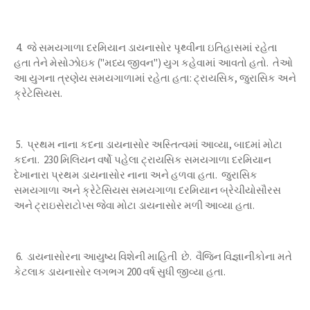
4. જે સમયગાળા દરમિયાન ડાયનાસોર પૃથ્વીના ઇતિહાસમાં રહેતા
હતા તેને મેસોઝોઇક ("મધ્ય જીવન") યુગ કહેવામાં આવતો હતો. તેઓ
આ યુગના ત્રણેય સમયગાળામાં રહેતા હતા: ટ્રાયસિક, જુરાસિક અને
ક્રેટેસિયસ.
5. પ્રથમ નાના કદના ડાયનાસોર અસ્તિત્વમાં આવ્યા, બાદમાં મોટા
કદના. 230 મિલિયન વર્ષો પહેલા ટ્રાયસિક સમયગાળા દરમિયાન
દેખાનારા પ્રથમ ડાયનાસોર નાના અને હળવા હતા. જુરાસિક
સમયગાળા અને ક્રેટેસિયસ સમયગાળા દરમિયાન બ્રેચીયોસૌરસ
અને ટ્રાઇસેરાટોપ્સ જેવા મોટા ડાયનાસોર મળી આવ્યા હતા.
6. ડાયનાસોરના આયુષ્ય વિશેની માહિતી છે. વૈજ્નિ વિજ્ઞાનીકોના મતે
કેટલાક ડાયનાસોર લગભગ 200 વર્ષ સુધી જીવ્યા હતા.