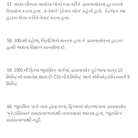
57. મધ્ય ચીનના ગામોના લોકો દવા તરીકે ડાયનાસોરના હાડકાનો
ઉપયોગ કરતા હતા. તે તેમને 'ડ્રેગન બોન' કહેતો હતો. કેટલાક આ
હાડકાં ભેગા કરીને વેપાર કરતા હતા.
58. 300 વર્ષ પહેલા, બ્રિટિશરો માનતા હતા કે ડાયનાસોરના હાડકાં
હાથી અથવા વિશાળ માનવીના છે.
59. 1993 ની ફિલ્મ જુરાસિક પાર્કમાં ડાયનાસોર ફૂટેજના માત્ર 15
મિનિટનો સમાવેશ થાય છે: CGI ની 6 મિનિટ અને એનિમેટ્રોનિક્સની 9
મિનિટ.
60. જુરાસિક પાર્ક નામ હોવા છતાં, ફિલ્મમાં મોટાભાગના ડાયનાસોર
'ક્રેટાસિયસ' સમયગાળામાંથી બતાવવામાં આવ્યા હતા, 'જુરાસિક'
સમયગાળાથી નહીં.