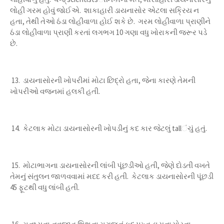
લોહી ગરમ હોવું જોઈએ. શાકાહારી ડાયનાસોર એટલા સક્રિય ન
હતા, તેથી તેઓ ઠંડા લોહીવાળા હોઈ શકે છે. ગરમ લોહીવાળા પ્રાણીને
ઠંડા લોહીવાળા પ્રાણી કરતાં લગભગ 10 ગણા વધુ ખોરાકની જરૂર પડે
છે.
13. ડાયનાસોરની ખોપરીમાં મોટા છિદ્રો હતા, જેના કારણે તેમની
ખોપરીઓ વજનમાં હલકી હતી.
14. કેટલાક મોટા ડાયનાસોરની ખોપડીનું કદ કાર જેટલું tallંચું હતું.
15. મોટાભાગના ડાયનાસોરની લાંબી પૂંછડીઓ હતી, જેણે દોડતી વખતે
તેમનું સંતુલન જાળવવામાં મદદ કરી હતી. કેટલાક ડાયનાસોરની પૂંછડી
45 ફૂટથી વધુ લાંબી હતી.