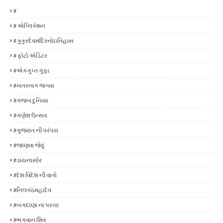
#
# એપ્લિકેશન
# કુકુરદેવમંદિરનોઇતિહાસ
# ફોટો એડિટર
#એકગુપ્ત ગુફા
#ખતરનાક જગ્યા
#ગજબ દુનિયા
#ગણેશ ઉત્સવ
#ગુજરાત ની પરંપરા
#જાણવા જેવું
#ડાયનાસોર
#દેશ વિદેશ ની વાતો
#નિલકંઠમહાદેવ
#બગદાણા ના પરચા
#ભગવાન શિવ