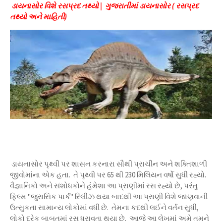
ડાયનાસોર વિશે રસપ્રદ તથ્યો | ગુજરાતીમાં ડાયનાસોર ( રસપ્રદ
તથ્યો અને માહિતી)
ડાયનાસોર પૃથ્વી પર શાસન કરનારા સૌથી પ્રાચીન અને શક્તિશાળી
જીવોમાંના એક હતા. તે પૃથ્વી પર 65 થી 230 મિલિયન વર્ષો સુધી રહ્યો.
વૈજ્ઞાનિકો અને સંશોધકોને હંમેશા આ પ્રાણીમાં રસ રહ્યો છે, પરંતુ
ફિલ્મ "જુરાસિક પાર્ક" રિલીઝ થયા બાદથી આ પ્રાણી વિશે જાણવાની
ઉત્સુકતા સામાન્ય લોકોમાં વધી છે. તેમના કદથી લઈને વર્તન સુધી,
લોકો દરેક બાબતમાં રસ ધરાવતા થયા છે. આજે આ લેખમાં અમે તમને