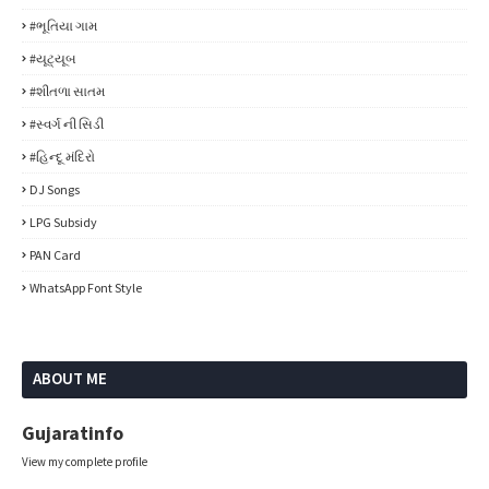
#ભૂતિયા ગામ
#યૂટ્યૂબ
#શીતળા સાતમ
#સ્વર્ગ ની સિડી
#હિન્દૂ મંદિરો
DJ Songs
LPG Subsidy
PAN Card
WhatsApp Font Style
ABOUT ME
Gujaratinfo
View my complete profile