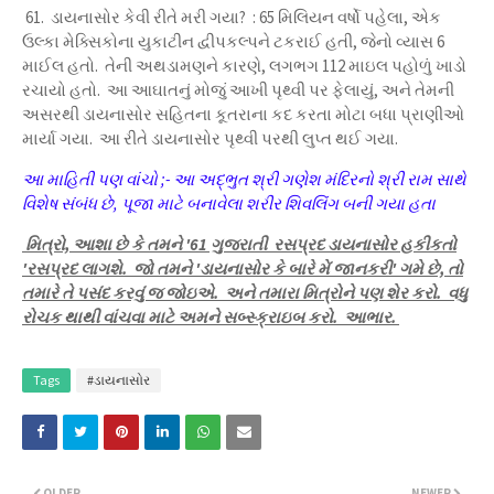
61. ડાયનાસોર કેવી રીતે મરી ગયા? : 65 મિલિયન વર્ષો પહેલા, એક
ઉલ્કા મેક્સિકોના યુકાટીન દ્વીપકલ્પને ટકરાઈ હતી, જેનો વ્યાસ 6
માઈલ હતો. તેની અથડામણને કારણે, લગભગ 112 માઇલ પહોળું ખાડો
રચાયો હતો. આ આઘાતનું મોજું આખી પૃથ્વી પર ફેલાયું, અને તેમની
અસરથી ડાયનાસોર સહિતના કૂતરાના કદ કરતા મોટા બધા પ્રાણીઓ
માર્યા ગયા. આ રીતે ડાયનાસોર પૃથ્વી પરથી લુપ્ત થઈ ગયા.
આ માહિતી પણ વાંચો ;- આ અદ્ભુત શ્રી ગણેશ મંદિરનો શ્રી રામ સાથે
વિશેષ સંબંધ છે, પૂજા માટે બનાવેલા શરીર શિવલિંગ બની ગયા હતા
મિત્રો, આશા છે કે તમને '61 ગુજરાતી રસપ્રદ ડાયનાસોર હકીકતો
'રસપ્રદ લાગશે. જો તમને 'ડાયનાસોર કે બારે મેં જાનકરી' ગમે છે, તો
તમારે તે પસંદ કરવું જ જોઇએ. અને તમારા મિત્રોને પણ શેર કરો. વધુ
રોચક થાથી વાંચવા માટે અમને સબ્સ્ક્રાઇબ કરો. આભાર.
Tags
#ડાયનાસોર
OLDER
NEWER