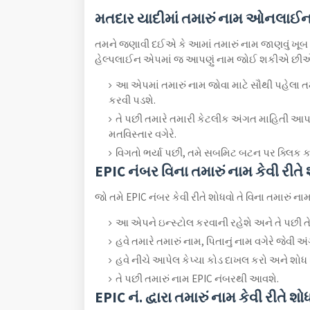
મતદાર યાદીમાં તમારું નામ ઓનલાઈન ક
તમને જણાવી દઈએ કે આમાં તમારું નામ જાણવું ખૂબ 
હેલ્પલાઈન એપમાં જ આપણું નામ જોઈ શકીએ છીએ, બ
આ એપમાં તમારું નામ જોવા માટે સૌથી પહેલા તમ
કરવી પડશે.
તે પછી તમારે તમારી કેટલીક અંગત માહિતી આપવી 
મતવિસ્તાર વગેરે.
વિગતો ભર્યા પછી, તમે સબમિટ બટન પર ક્લિક ક
EPIC નંબર વિના તમારું નામ કેવી રીતે શ
જો તમે EPIC નંબર કેવી રીતે શોધવો તે વિના તમારું ના
આ એપને ઇન્સ્ટોલ કરવાની રહેશે અને તે પછી ત
હવે તમારે તમારું નામ, પિતાનું નામ વગેરે જેવી
હવે નીચે આપેલ કેપ્ચા કોડ દાખલ કરો અને શોધ 
તે પછી તમારું નામ EPIC નંબરથી આવશે.
EPIC નં. દ્વારા તમારું નામ કેવી રીતે શોધ