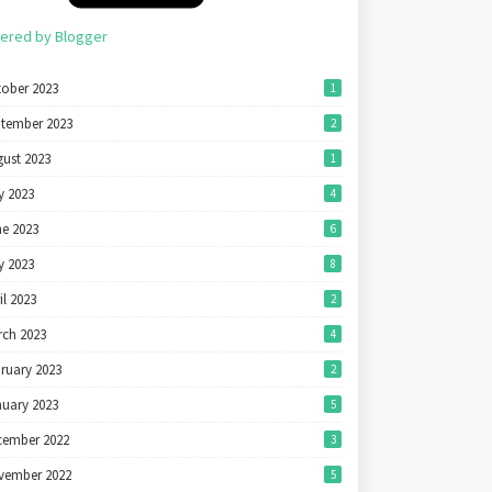
ered by Blogger
tober 2023
1
ptember 2023
2
ust 2023
1
y 2023
4
ne 2023
6
y 2023
8
il 2023
2
rch 2023
4
ruary 2023
2
nuary 2023
5
cember 2022
3
vember 2022
5