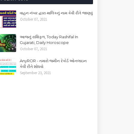
વાહન નંબર દ્વારા માલિકનું નામ કેવી રીતે જાણવું
October 07, 2021
આજનું રાશિફળ, Today Rashifal In
Gujarati, Daily Horoscope
October 07, 2021
AnyROR - તમારો જમીન રેકોર્ડ ઓનલાઇન
કેવી રીતે શોધવો
September 23, 2021