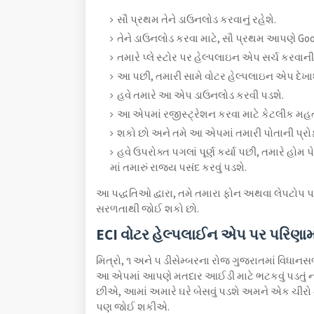
સૌ પ્રથમ તેને ડાઉનલોડ કરવાનું રહેશે.
તેને ડાઉનલોડ કરવા માટે, સૌ પ્રથમ આપણે Goog
તમારે પ્લે સ્ટોર પર હેલ્પલાઇન એપ સર્ચ કરવાની 
આ પછી, તમારી સામે વોટર હેલ્પલાઇન એપ દેખાશ
હવે તમારે આ એપ ડાઉનલોડ કરવી પડશે.
આ એપમાં રજીસ્ટ્રેશન કરવા માટે કેટલીક મહત
શકો છો અને તમે આ એપમાં તમારી પોતાની પ્ર
હવે ઉપરોક્ત પગલાં પૂર્ણ કર્યા પછી, તમારે હો
માં તમારું રાજ્ય પસંદ કરવું પડશે.
આ પદ્ધતિઓ દ્વારા, તમે તમારા ફોન અથવા લેપટોપ 
સરળતાથી જોઈ શકો છો.
ECI વોટર હેલ્પલાઈન એપ પર પરિણામ
મિત્રો, ૧ અને ૫ ડીસેમ્બરના રોજ ગુજરાતમાં વિધાનસ
આ એપમાં આપણે મતદાર આઈડી માટે ભટકવું પડતુ
છીએ, આમાં અમારે ઘરે બેસવું પડશે અમને એક ચીર
પણ જોઈ શકીએ.