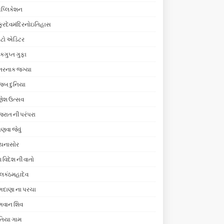
પ્લિકેશન
ુકુરદેવમંદિરનોઇતિહાસ
ોટો એડિટર
ગુપ્ત ગુફા
તરનાક જગ્યા
જબ દુનિયા
ેશ ઉત્સવ
જરાત ની પરંપરા
ણવા જેવું
ાયનાસોર
શ વિદેશ ની વાતો
લકંઠમહાદેવ
દાણા ના પરચા
ગવાન શિવ
તિયા ગામ