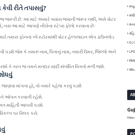
ેવી રીતે તપાસવું?
#યૂ
#શ
જ જરૂરી છે. આ માટે અમારે ક્યાંય જવાની જરૂર નથી, અમે વોટર
#સ્વ
સ આ માટે આપણે નીચેના સ્ટેપ્સ ફોલો કરવાના છે-
#હિન
ારે તમારા ફોનના પ્લે સ્ટોરમાંથી વોટર હેલ્પલાઇન એપ ડાઉનલોડ
DJ 
પડશે જેમ કે તમારું નામ, પિતાનું નામ, તમારી ઉંમર, જિલ્લો અને
LPG
PAN
રશો કે તરત જ તમને મતદાર યાદી સંબંધિત વિગતો મળી જશે.
Wha
ોધવું
મ જાણવા માંગતા હો, તો તમારે પહેલા કરવું પડશે
A
ેને ઓપન કરવાની રહેશે.
 અંગત માહિતી આપવી પડશે.
Guj
વિકલ્પ પર ક્લિક કરો.
View 
વું
P