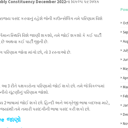
embly Constituency December 2022
ના વિકલ્પ પર ક્લિક
Pow
રાજ્ય પસંદ કરવાનું રહેશે જેની કાઉન્સેલિંગ તમે પરિણામ વિશે
Oc
Se
્તમાન સ્થિતિ વિશે જાણી શકશો, તમે જોઈ શકશો કે કઈ પાર્ટી
છે અથવા કઈ પાર્ટી જીતી છે.
Aug
Jul
ગ પરિણામ જોવા માંગો છો, તો 3 રસ્તાઓ છે.
Ju
Ma
Apr
 આ 3 રીતે પક્ષકારોના પરિણામો જોઈ શકો છો. તમે જે વિકલ્પમાં
Ma
 નીચે ચૂંટણીનું પરિણામ જોશો.
Feb
ય 2 ભાષામાં જોઈ શકો છો. હિન્દી અને અંગ્રેજી ભાષા બદલવા માટે,
Ja
યાંથી તમે તમારી પસંદગીની ભાષા પસંદ કરી શકો છો.
De
ve જાણો
No