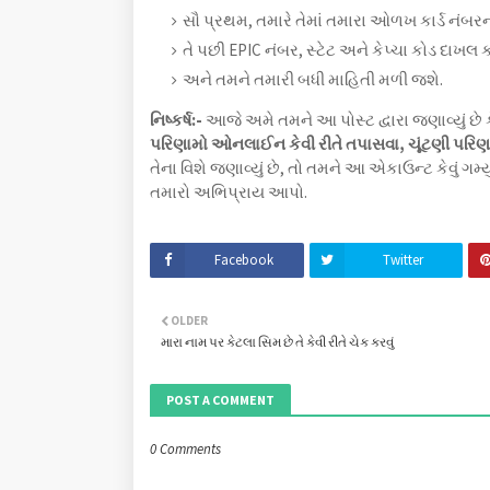
સૌ પ્રથમ, તમારે તેમાં તમારા ઓળખ કાર્ડ નંબર
તે પછી EPIC નંબર, સ્ટેટ અને કેપ્ચા કોડ દાખલ 
અને તમને તમારી બધી માહિતી મળી જશે.
નિષ્કર્ષ:-
આજે અમે તમને આ પોસ્ટ દ્વારા જણાવ્યું છે 
પરિણામો ઓનલાઈન કેવી રીતે તપાસવા, ચૂંટણી પરિ
તેના વિશે જણાવ્યું છે, તો તમને આ એકાઉન્ટ કેવું ગ
તમારો અભિપ્રાય આપો.
Facebook
Twitter
OLDER
મારા નામ પર કેટલા સિમ છે તે કેવી રીતે ચેક કરવું
POST A COMMENT
0 Comments