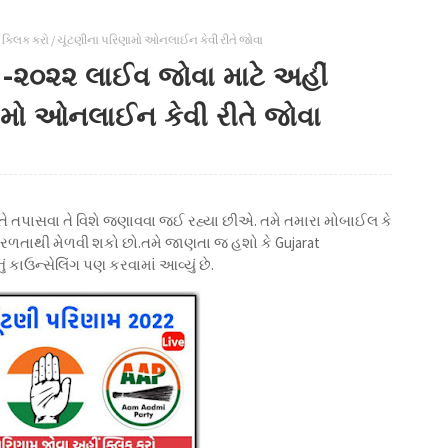
ક્લિક કરો / ચૂંટણીના પરિણામો ઓનલાઈન કેવી રીતે જોવા
-૨૦૨૨ લાઈવ જોવા માટે અહીં
ણામો ઓનલાઈન કેવી રીતે જોવા
તે તપાસવા તે વિશે જણાવવા જઈ રહ્યા છીએ. તમે તમારા મોબાઈલ કે
 સરળતાથી મેળવી શકો છો.તમે જાણતા જ હશો કે Gujarat
ં કાઉન્સેલિંગ પણ કરવામાં આવ્યું છે.