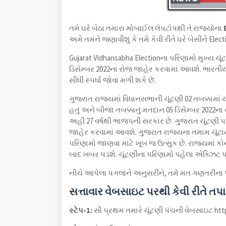
તમે ઘરે બેઠા તમારા મોબાઈલ લેપટોપથી તે રાજ્યોના
E
અમે તમને જણાવીશું કે તમે કેવી રીતે ઘરે બેસીને El
Gujarat Vidhansabha Electionના પરિણામો મુખ્ય ચૂંટ
ડિસેમ્બર 2022ના રોજ જાહેર કરવામાં આવશે. ભારતીય 
સીધી સ્પર્ધા જોવા મળી શકે છે.
ગુજરાત રાજ્યમાં વિધાનસભાની ચૂંટણી 02 તબક્કામાં 
હતું અને બીજા તબક્કાનું મતદાન 05 ડિસેમ્બર 2022ના ર
અહીં 27 વર્ષથી ભાજપની સરકાર છે. ગુજરાત ચૂંટણી પર
જાહેર કરવામાં આવશે. ગુજરાત રાજ્યના તમામ ચૂંટ
પરિણામો જાણવા માટે ખૂબ જ ઉત્સુક છે. રાજ્યમાં ક
બાદ ખબર પડશે. ચૂંટણીના પરિણામો પહેલા એક્ઝિટ પ
નીચે આપેલા પગલાંને અનુસરીને, તમે મત ગણતરીના
સત્તાવાર વેબસાઇટ પરથી કેવી રીતે ત
સ્ટેપ-1:
સૌ પ્રથમ તમારે ચૂંટણી પંચની વેબસાઇટ https