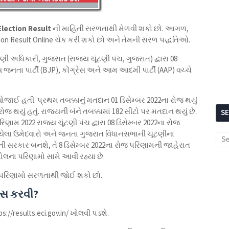
lection Result
ની માહિતી સરળતાથી મેળવી શકો છો. આગળ,
ection Result Online ચેક કરી શકો છો અને તેમની સરળ પદ્ધતિઓ.
ણી અધિકારી, ગુજરાત (રાજ્ય ચૂંટણી પંચ, ગુજરાત) દ્વારા 08
જનતા પાર્ટી (BJP), કોંગ્રેસ અને આમ આદમી પાર્ટી (AAP) વચ્ચે
યોજાઈ હતી. પ્રથમ તબક્કાનું મતદાન 01 ડિસેમ્બર 2022ના રોજ થયું
ોજ થયું હતું. રાજ્યની બંને તબક્કામાં 182 સીટો પર મતદાન થયું છે.
S
િણામ 2022 રાજ્ય ચૂંટણી પંચ દ્વારા 08 ડિસેમ્બર 2022ના રોજ
ાયેલા ઉમેદવારો અને જનતા ગુજરાત વિધાનસભાની ચૂંટણીના
ોની સરકાર બનશે, તે 8 ડિસેમ્બર 2022ના રોજ પરિણામની જાહેરાત
ોલના પરિણામો સામે આવી રહ્યા છે.
 પરિણામો સરળતાથી જોઈ શકો છો.
પાસ કરવી?
://results.eci.gov.in/ ખોલવી પડશે.