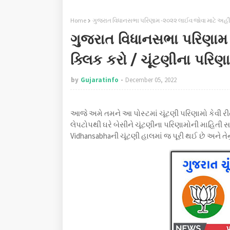
Home
ગુજરાત વિધાનસભા પરિણામ -૨૦૨૨ લાઈવ જોવા માટે અહીં 
ગુજરાત વિધાનસભા પરિણામ 
ક્લિક કરો / ચૂંટણીના પરિ
by
Gujaratinfo
December 05, 2022
આજે અમે તમને આ પોસ્ટમાં ચૂંટણી પરિણામો કેવી રી
લેપટોપથી ઘરે બેસીને ચૂંટણીના પરિણામોની માહિતી
Vidhansabhaની ચૂંટણી હાલમાં જ પૂરી થઈ છે અને તેનુ