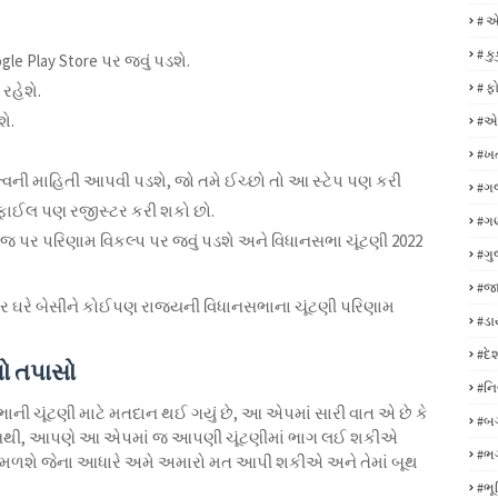
# એ
# ક
le Play Store પર જવું પડશે.
# ફ
રહેશે.
ે.
#એક
#ખ
્વની માહિતી આપવી પડશે, જો તમે ઈચ્છો તો આ સ્ટેપ પણ કરી
#ગ
ોફાઈલ પણ રજીસ્ટર કરી શકો છો.
#ગણ
મ પેજ પર પરિણામ વિકલ્પ પર જવું પડશે અને વિધાનસભા ચૂંટણી 2022
#ગુ
#જા
પર ઘરે બેસીને કોઈપણ રાજ્યની વિધાનસભાના ચૂંટણી પરિણામ
#ડ
#દે
ો તપાસો
#નિ
ભાની ચૂંટણી માટે મતદાન થઈ ગયું છે, આ એપમાં સારી વાત એ છે કે
#બગ
ં નથી, આપણે આ એપમાં જ આપણી ચૂંટણીમાં ભાગ લઈ શકીએ
#ભ
ો મળશે જેના આધારે અમે અમારો મત આપી શકીએ અને તેમાં બૂથ
#ભૂ