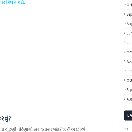
પર ક્લિક કરો.
Oc
Se
Aug
Jul
Ju
Ma
Apr
Ja
Oc
Se
Aug
L
રવું?
ા ચૂંટણી પરિણામો સરળતાથી જોઈ શકીએ છીએ.
#