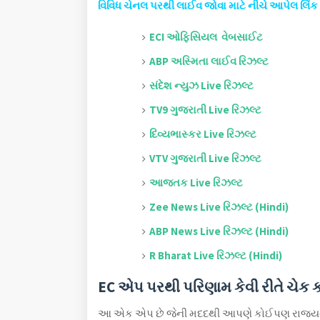
વિવિધ ચેનલ પરથી લાઈવ જોવા માટે નીચે આપેલ લિંક 
ECI ઓફિસિયલ વેબસાઈટ
ABP અસ્મિતા લાઈવ રિઝલ્ટ
સંદેશ ન્યુઝ Live રિઝલ્ટ
TV9 ગુજરાતી Live રિઝલ્ટ
દિવ્યભાસ્કર Live રિઝલ્ટ
VTV ગુજરાતી Live રિઝલ્ટ
આજતક Live રિઝલ્ટ
Zee News Live રિઝલ્ટ (Hindi)
ABP News Live રિઝલ્ટ (Hindi)
R Bharat Live રિઝલ્ટ (Hindi)
EC એપ પરથી પરિણામ કેવી રીતે ચેક ક
આ એક એપ છે જેની મદદથી આપણે કોઈપણ રાજ્યન