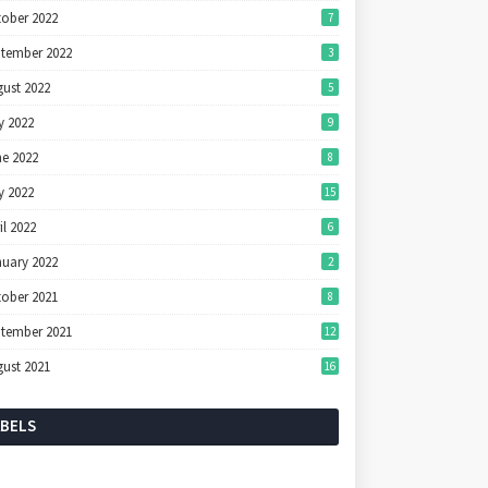
tober 2022
7
ptember 2022
3
ust 2022
5
y 2022
9
ne 2022
8
y 2022
15
il 2022
6
nuary 2022
2
tober 2021
8
ptember 2021
12
ust 2021
16
ABELS