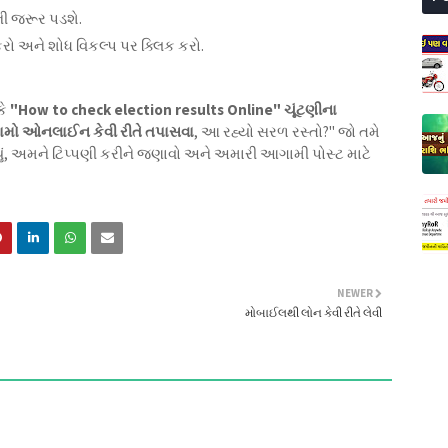
ની જરૂર પડશે.
કરો અને શોધ વિકલ્પ પર ક્લિક કરો.
કે
"How to check election results Online" ચૂંટણીના
ણામો ઓનલાઈન કેવી રીતે તપાસવા
, આ રહ્યો સરળ રસ્તો?" જો તમે
મ્યું, અમને ટિપ્પણી કરીને જણાવો અને અમારી આગામી પોસ્ટ માટે
NEWER
મોબાઈલથી લોન કેવી રીતે લેવી