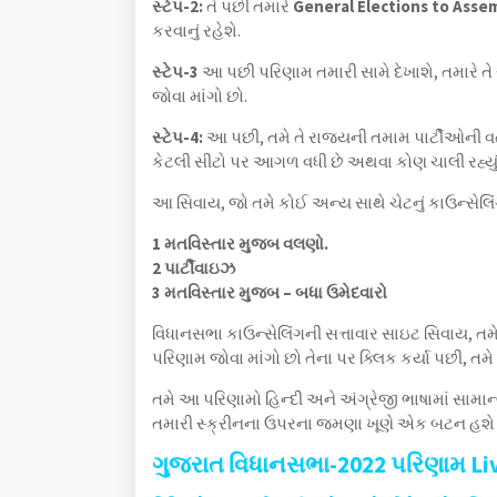
સ્ટેપ-2:
તે પછી તમારે
General Elections to Ass
કરવાનું રહેશે.
સ્ટેપ-3
આ પછી પરિણામ તમારી સામે દેખાશે, તમારે તે 
જોવા માંગો છો.
સ્ટેપ-4:
આ પછી, તમે તે રાજ્યની તમામ પાર્ટીઓની વર
કેટલી સીટો પર આગળ વધી છે અથવા કોણ ચાલી રહ્યું 
આ સિવાય, જો તમે કોઈ અન્ય સાથે ચેટનું કાઉન્સેલિં
1 મતવિસ્તાર મુજબ વલણો.
2 પાર્ટીવાઇઝ
3 મતવિસ્તાર મુજબ – બધા ઉમેદવારો
વિધાનસભા કાઉન્સેલિંગની સત્તાવાર સાઇટ સિવાય, તમે
પરિણામ જોવા માંગો છો તેના પર ક્લિક કર્યા પછી, તમે
તમે આ પરિણામો હિન્દી અને અંગ્રેજી ભાષામાં સામાન્
તમારી સ્ક્રીનના ઉપરના જમણા ખૂણે એક બટન હશે જ્
ગુજરાત વિધાનસભા-2022 પરિણામ Li