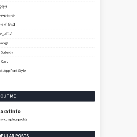
ટ્યૂબ
ીતળા સાતમ
ર્ગ ની સિડી
્દૂ મંદિરો
Songs
 Subsidy
 Card
tsApp Font Style
BOUT ME
aratinfo
my complete profile
OPULAR POSTS