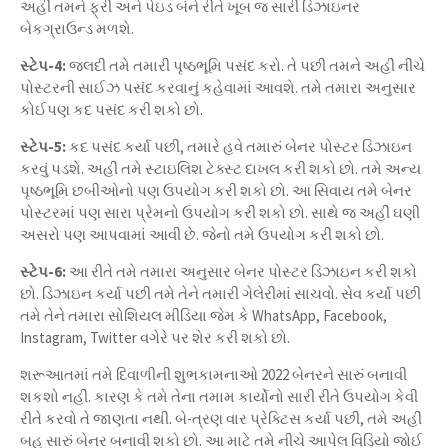
અહીં તમને ફ્રી અને પેઇડ બંને રીતે ખૂબ જ સારી ડિઝાઇનર
બેકગ્રાઉન્ડ મળશે.
સ્ટેપ-4:
જલદી તમે તમારી પૃષ્ઠભૂમિ પસંદ કરો. તે પછી તમને અહીં નીચે
પોસ્ટરની સાઈઝ પસંદ કરવાનું કહેવામાં આવશે. તમે તમારા અનુસાર
કોઈપણ કદ પસંદ કરી શકો છો.
સ્ટેપ-5:
કદ પસંદ કર્યા પછી, તમારે હવે તમારું બેનર પોસ્ટર ડિઝાઇન
કરવું પડશે. અહીં તમે સ્ટાઇલિશ ટેક્સ્ટ દાખલ કરી શકો છો. તમે અન્ય
પૃષ્ઠભૂમિ છબીઓનો પણ ઉપયોગ કરી શકો છો. આ સિવાય તમે બેનર
પોસ્ટરમાં પણ સારા પ્રેમનો ઉપયોગ કરી શકો છો. સાથે જ અહીં ઘણી
અસરો પણ આપવામાં આવી છે. જેનો તમે ઉપયોગ કરી શકો છો.
સ્ટેપ-6:
આ રીતે તમે તમારા અનુસાર બેનર પોસ્ટર ડિઝાઇન કરી શકો
છો. ડિઝાઇન કર્યા પછી તમે તેને તમારી ગેલેરીમાં સાચવો. સેવ કર્યા પછી
તમે તેને તમારા સોશિયલ મીડિયા જેમ કે WhatsApp, Facebook,
Instagram, Twitter વગેરે પર શેર કરી શકો છો.
શરૂઆતમાં તમે દિવાળીની શુભકામનાઓ 2022 બેનરને સારું બનાવી
શકશો નહીં. કારણ કે તમે તેના તમામ કાર્યોનો સારી રીતે ઉપયોગ કેવી
રીતે કરવો તે જાણતા નથી. બે-ત્રણ વાર પ્રેક્ટિસ કર્યા પછી, તમે અહીં
બહુ સારું બેનર બનાવી શકો છો. આ માટે તમે નીચે આપેલ વિડિયો જોઈ