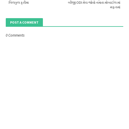
બિલકુલ ફ્રીમા
બીજી ODI મેચ જોવો તમારા મોબાઈલ માં
મફતમાં
POST A COMMENT
0 Comments