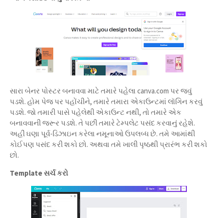
સારા બેનર પોસ્ટર બનાવવા માટે તમારે પહેલા canva.com પર જવું
પડશે. હોમ પેજ પર પહોંચીને, તમારે તમારા એકાઉન્ટમાં લૉગિન કરવું
પડશે. જો તમારી પાસે પહેલેથી એકાઉન્ટ નથી, તો તમારે એક
બનાવવાની જરૂર પડશે. તે પછી તમારે ટેમ્પલેટ પસંદ કરવાનું રહેશે.
અહીં ઘણા પૂર્વ-ડિઝાઇન કરેલા નમૂનાઓ ઉપલબ્ધ છે. તમે આમાંથી
કોઈપણ પસંદ કરી શકો છો. અથવા તમે ખાલી પૃષ્ઠથી પ્રારંભ કરી શકો
છો.
Template સર્ચ કરો