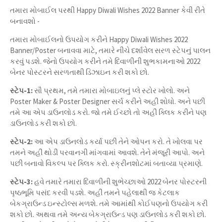
તમારા મોબાઈલ પરથી Happy Diwali Wishes 2022 Banner કેવી રીતે
બનાવશો -
તમારા મોબાઈલનો ઉપયોગ કરીને Happy Diwali Wishes 2022
Banner/Poster બનાવવા માટે, તમારે નીચે દર્શાવેલ સરળ સ્ટેપનું પાલન
કરવું પડશે. જેનો ઉપયોગ કરીને તમે દિવાળીની શુભકામનાઓ 2022
બેનર પોસ્ટરને સરળતાથી ડિઝાઇન કરી શકો છો.
સ્ટેપ-1:
સૌ પ્રથમ, તમે તમારા મોબાઇલનું પ્લે સ્ટોર ખોલો. અને
Poster Maker & Poster Designer સર્ચ કરીને અહીં શોધો. અને પછી
તમે આ એપ ડાઉનલોડ કરો. જો તમે ઈચ્છો તો અહીં ક્લિક કરીને પણ
ડાઉનલોડ કરી શકો છો.
સ્ટેપ-2:
આ એપ ડાઉનલોડ કર્યા પછી તેને ઓપન કરો. તે ખોલવા પર
તમને અહીં થોડી પરવાનગી માંગવામાં આવશે. તેને મંજૂરી આપો. અને
પછી બનાવો વિકલ્પ પર ક્લિક કરો. સ્ક્રીનશોટમાં બતાવ્યા પ્રમાણે.
સ્ટેપ-3:
હવે તમારે તમારા દિવાળીની શુભેચ્છાઓ 2022 બેનર પોસ્ટરની
પૃષ્ઠભૂમિ પસંદ કરવી પડશે. અહીં તમને પહેલાથી જ કેટલાક
બેકગ્રાઉન્ડ ઇન્સ્ટોલ્સ મળશે. તમે આમાંથી કોઈપણનો ઉપયોગ કરી
શકો છો. અથવા તમે અન્ય બેકગ્રાઉન્ડ પણ ડાઉનલોડ કરી શકો છો.