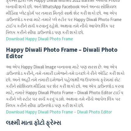
ફ્રેમ્સ દ્વારા તમે Happy Diwali Wishes 2022 Banner અથવા Photo
બનાવી શકો છો. અને WhatsApp Facebook અને અન્ય સોશિયલ
મીડિયા પ્લેટફોર્મ પર તમારા મિત્રો સાથે શેર કરી શકો છો. આ એપ
ડાઉનલોડ કરવા માટે તમારે પ્લે સ્ટોર પર Happy Diwali Photo Frame
ટાઈપ કરીને સર્ચ કરવાનું રહેશે. અથવા તમે નીચે આપેલ લિંક પર
ક્લિક કરીને સીધા ડાઉનલોડ પણ કરી શકો છો.
Download Happy Diwali Photo Frame
Happy Diwali Photo Frame – Diwali Photo
Editor
આ એપ Happy Diwali Image બનાવવા માટે પણ સરસ છે. આ એપ
ડાઉનલોડ કરીને, તમે તમારી ઇમેજને તમે ઇચ્છો તે રીતે એડિટ કરી શકો
છો. અને અહીં તમે તમારી ઇમેજને પહેલાથી જ ઉપલબ્ધ ફ્રેમમાં સેટ
કરીને સોશિયલ મીડિયા પર શેર કરી શકો છો. આ એપ ડાઉનલોડ કરવા
માટે, તમારે Happy Diwali Photo Frame – Diwali Photo Editor ટાઈપ
કરીને પ્લે સ્ટોર પર સર્ચ કરવું પડશે. અથવા તમે નીચે આપેલ લિંક પર
ક્લિક કરીને સીધા ડાઉનલોડ પણ કરી શકો છો.
Download Happy Diwali Photo Frame – Diwali Photo Editor
લક્ષ્મી માતા ફોટો ફ્રેમ્સ