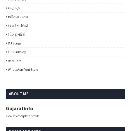
#યૂટ્યૂબ
#શીતળા સાતમ
#સ્વર્ગ ની સિડી
#હિન્દૂ મંદિરો
DJ Songs
LPG Subsidy
PAN Card
WhatsApp Font Style
ABOUT ME
Gujaratinfo
View my complete profile