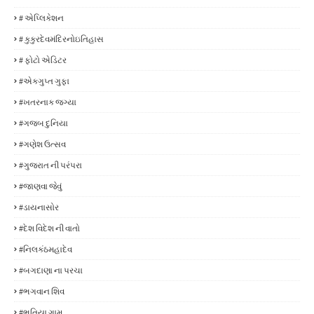
# એપ્લિકેશન
# કુકુરદેવમંદિરનોઇતિહાસ
# ફોટો એડિટર
#એકગુપ્ત ગુફા
#ખતરનાક જગ્યા
#ગજબ દુનિયા
#ગણેશ ઉત્સવ
#ગુજરાત ની પરંપરા
#જાણવા જેવું
#ડાયનાસોર
#દેશ વિદેશ ની વાતો
#નિલકંઠમહાદેવ
#બગદાણા ના પરચા
#ભગવાન શિવ
#ભૂતિયા ગામ