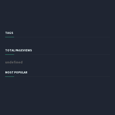
TAGS
TOTAL PAGEVIEWS
u
n
d
e
f
i
n
e
d
MOST POPULAR