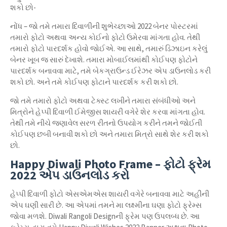
શકો છો-
નોંધ – જો તમે તમારા દિવાળીની શુભેચ્છાઓ 2022 બેનર પોસ્ટરમાં
તમારો ફોટો અથવા અન્ય કોઈનો ફોટો ઉમેરવા માંગતા હોવ. તેથી
તમારો ફોટો પારદર્શક હોવો જોઈએ. આ સાથે, તમારું ડિઝાઇન કરેલું
બેનર ખૂબ જ સારું દેખાશે. તમારા મોબાઈલમાંથી કોઈપણ ફોટોને
પારદર્શક બનાવવા માટે, તમે બેકગ્રાઉન્ડ ઈરેઝર એપ ડાઉનલોડ કરી
શકો છો. અને તમે કોઈપણ ફોટાને પારદર્શક કરી શકો છો.
જો તમે તમારો ફોટો અથવા ટેક્સ્ટ લખીને તમારા સંબંધીઓ અને
મિત્રોને હેપ્પી દિવાળી ઈમેજીસ શાયરી વગેરે શેર કરવા માંગતા હોવ.
તેથી તમે નીચે જણાવેલ સરળ રીતનો ઉપયોગ કરીને તમને જોઈતી
કોઈપણ છબી બનાવી શકો છો અને તમારા મિત્રો સાથે શેર કરી શકો
છો.
Happy Diwali Photo Frame – ફોટો ફ્રેમ
2022 એપ ડાઉનલોડ કરો
હેપ્પી દિવાળી ફોટો એસએમએસ શાયરી વગેરે બનાવવા માટે અહીંની
એપ ઘણી સારી છે. આ એપમાં તમને મા લક્ષ્મીના ઘણા ફોટો ફ્રેમ્સ
જોવા મળશે. Diwali Rangoli Designની ફ્રેમ પણ ઉપલબ્ધ છે. આ