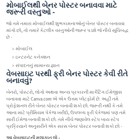
મોબાઈલથી બેનર પોસ્ટર બનાવવા માટે
જરૂરી વસ્તુઓ -
જો તમે તમારા મોબાઈલથી શુભકામનાઓનું બેનર પોસ્ટર બનાવવા
માંગો છો, તો તમારે કેટલીક વસ્તુઓની જરૂર પડશે જે નીચે સૂચિબદ્ધ
છે -
મોબાઈલ
ઇન્ટરનેટ કનેક્શન
સંપાદનનું સામાન્ય જ્ઞાન
વેબસાઇટ પરથી ફ્રી બેનર પોસ્ટર કેવી રીતે
બનાવવું?
બેનરો, પોસ્ટરો, લોગો અથવા અન્ય પ્રકારની માર્કેટિંગ ઈમેજીસ
બનાવવા માટે Canva.com એ એક ઉત્તમ પ્લેટફોર્મ છે. અહીં તમે
પ્રોફેશનલ રીતે બેનર-પોસ્ટર બનાવી શકો છો. જરૂરી નથી કે તમે
આના માટે પ્રીમિયમ પેકેજ ખરીદો, ઉપલબ્ધ ફ્રી પેકેજમાં પણ તમે
સારી ઈમેજ બનાવી શકો છો. તમે નીચે જણાવેલ સ્ટેપ બાય સ્ટેપ
પ્રક્રિયાને અનુસરીને એક સરસ બેનર પોસ્ટર બનાવી શકો છો -
આ વેબસાઇટની મુલાકાત લો -