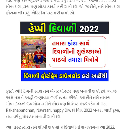
માટે પણ કોમ્પ્યુટરની જરૂર પડતી હતી. તે જ રીતે આજે તમે તમારા
મોબાઇલ દ્વારા પણ મોટા કાર્યો કરી શકો છો. એ જ રીતે, તમે મોબાઇલ
ફોનમાંથી ઘણું એડિટીંગ પણ કરી શકો છો.
ફોટો એડિટિંગની સાથે તમે બેનર પોસ્ટર પણ બનાવી શકો છો. આજે
અમે તમને અહીં જણાવવા જઈ રહ્યા છીએ. આ રીતે તમે તમારા
મોબાઈલનો ઉપયોગ કરીને કોઈપણ વિશિષ્ટ કાર્ય જેમ કે Holi
Rakshabandhan, Navratri, happy Diwali વિશ 2022 બેનર, ભાઈ દૂજ,
નવા વર્ષનું પોસ્ટર બનાવી શકો છો.
આ પોસ્ટ દ્વારા તમે શીખી શકશો કે દિવાળીની શુભકામનાઓ 2022,