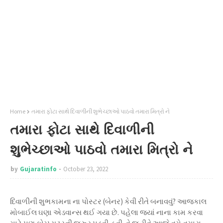
Home
તમારા ફોટા સાથે દિવાળીની શુભેચ્છાઓ પાઠવો તમારા મિત્રો ને
તમારા ફોટા સાથે દિવાળીની
શુભેચ્છાઓ પાઠવો તમારા મિત્રો ને
by
Gujaratinfo
October 23, 2022
દિવાળીની શુભકામના ના પોસ્ટર (બેનર) કેવી રીતે બનાવવું? આજકાલ
મોબાઈલ ઘણા એડવાન્સ થઈ ગયા છે. પહેલા જ્યાં નાના કામ કરવા