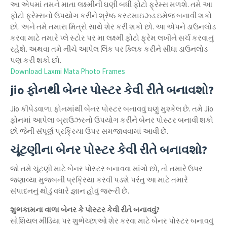
આ એપમાં તમને માતા લક્ષ્મીની ઘણી બધી ફોટો ફ્રેમ્સ મળશે. તમે આ
ફોટો ફ્રેમ્સનો ઉપયોગ કરીને શ્રેષ્ઠ કસ્ટમાઇઝ્ડ ઇમેજ બનાવી શકો
છો. અને તમે તમારા મિત્રો સાથે શેર કરી શકો છો. આ એપને ડાઉનલોડ
કરવા માટે તમારે પ્લે સ્ટોર પર મા લક્ષ્મી ફોટો ફ્રેમ લખીને સર્ચ કરવાનું
રહેશે. અથવા તમે નીચે આપેલ લિંક પર ક્લિક કરીને સીધા ડાઉનલોડ
પણ કરી શકો છો.
Download Laxmi Mata Photo Frames
jio ફોનથી બેનર પોસ્ટર કેવી રીતે બનાવશો?
Jio કીપેડવાળા ફોનમાંથી બેનર પોસ્ટર બનાવવું ઘણું મુશ્કેલ છે. તમે Jio
ફોનમાં આપેલા બ્રાઉઝરનો ઉપયોગ કરીને બેનર પોસ્ટર બનાવી શકો
છો જેની સંપૂર્ણ પ્રક્રિયા ઉપર સમજાવવામાં આવી છે.
ચૂંટણીના બેનર પોસ્ટર કેવી રીતે બનાવશો?
જો તમે ચૂંટણી માટે બેનર પોસ્ટર બનાવવા માંગો છો, તો તમારે ઉપર
જણાવ્યા મુજબની પ્રક્રિયા કરવી પડશે પરંતુ આ માટે તમારે
સંપાદનનું થોડું વધારે જ્ઞાન હોવું જરૂરી છે.
શુભકામના વાળા બેનર કે પોસ્ટર કેવી રીતે બનાવવું?
સોશિયલ મીડિયા પર શુભેચ્છાઓ શેર કરવા માટે બેનર પોસ્ટર બનાવવું