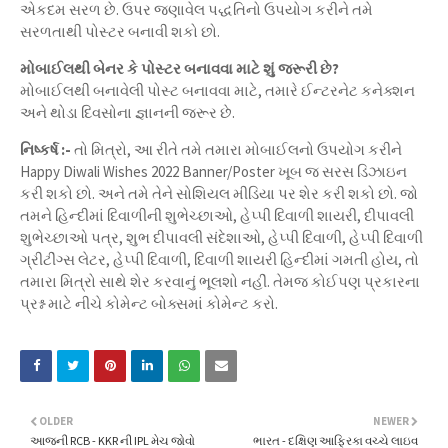
એકદમ સરળ છે. ઉપર જણાવેલ પદ્ધતિનો ઉપયોગ કરીને તમે
સરળતાથી પોસ્ટર બનાવી શકો છો.
મોબાઈલથી બેનર કે પોસ્ટર બનાવવા માટે શું જરૂરી છે?
મોબાઈલથી બનાવેલી પોસ્ટ બનાવવા માટે, તમારે ઈન્ટરનેટ કનેક્શન
અને થોડા દિવસોના જ્ઞાનની જરૂર છે.
નિષ્કર્ષ :-
તો મિત્રો, આ રીતે તમે તમારા મોબાઈલનો ઉપયોગ કરીને
Happy Diwali Wishes 2022 Banner/Poster ખૂબ જ સરસ ડિઝાઇન
કરી શકો છો. અને તમે તેને સોશિયલ મીડિયા પર શેર કરી શકો છો. જો
તમને હિન્દીમાં દિવાળીની શુભેચ્છાઓ, હેપ્પી દિવાળી શાયરી, દીપાવલી
શુભેચ્છાઓ પત્ર, શુભ દીપાવલી સંદેશાઓ, હેપ્પી દિવાળી, હેપ્પી દિવાળી
ગ્રીટીંગ્સ લેટર, હેપ્પી દિવાળી, દિવાળી શાયરી હિન્દીમાં ગમતી હોય, તો
તમારા મિત્રો સાથે શેર કરવાનું ભૂલશો નહીં. તેમજ કોઈપણ પ્રકારના
પ્રશ્ન માટે નીચે કોમેન્ટ બોક્સમાં કોમેન્ટ કરો.
OLDER
NEWER
આજની RCB - KKR ની IPL મેચ જોવો
ભારત - દક્ષિણ આફ્રિકા વચ્ચે લાઇવ