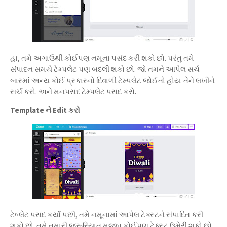
હા, તમે અગાઉથી કોઈપણ નમૂના પસંદ કરી શકો છો. પરંતુ તમે
સંપાદન સમયે ટેમ્પલેટ પણ બદલી શકો છો. જો તમને આપેલ સર્ચ
બારમાં અન્ય કોઈ પ્રકારનો દિવાળી ટેમ્પલેટ જોઈતો હોય. તેને લખીને
સર્ચ કરો. અને મનપસંદ ટેમ્પલેટ પસંદ કરો.
Template ને Edit કરો
ટેબ્લેટ પસંદ કર્યા પછી, તમે નમૂનામાં આપેલ ટેક્સ્ટને સંપાદિત કરી
શકો છો. તમે તમારી જરૂરિયાત મુજબ કોઈપણ ટેક્સ્ટ ઉમેરી શકો છો.