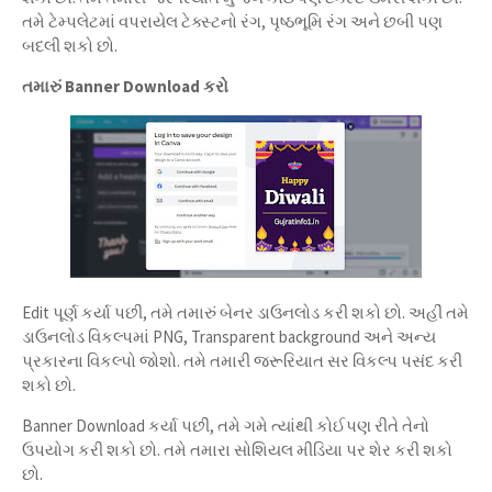
તમે ટેમ્પલેટમાં વપરાયેલ ટેક્સ્ટનો રંગ, પૃષ્ઠભૂમિ રંગ અને છબી પણ
બદલી શકો છો.
તમારું Banner Download કરો
Edit પૂર્ણ કર્યા પછી, તમે તમારું બેનર ડાઉનલોડ કરી શકો છો. અહીં તમે
ડાઉનલોડ વિકલ્પમાં PNG, Transparent background અને અન્ય
પ્રકારના વિકલ્પો જોશો. તમે તમારી જરૂરિયાત સર વિકલ્પ પસંદ કરી
શકો છો.
Banner Download કર્યા પછી, તમે ગમે ત્યાંથી કોઈપણ રીતે તેનો
ઉપયોગ કરી શકો છો. તમે તમારા સોશિયલ મીડિયા પર શેર કરી શકો
છો.