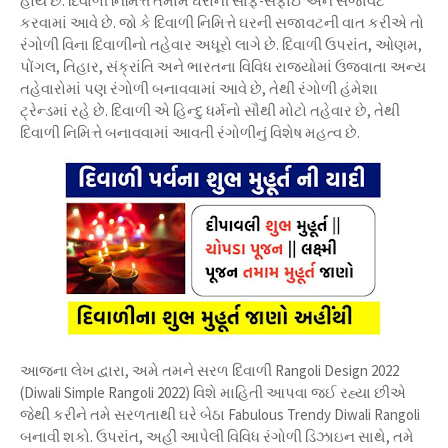
હોય છે. દિવાળી નિમિત્તે તમામ ઘરોની સાફ-સફાઈ અને સજાવટ
કરવામાં આવે છે. જો કે દિવાળી નિમિત્તે ઘરની સજાવટની વાત કરીએ તો
રંગોળી વિના દિવાળીનો તહેવાર અધૂરો લાગે છે. દિવાળી ઉપરાંત, ઓણમ,
પોંગલ, તિહાર, સંક્રાંતિ અને ભારતના વિવિધ રાજ્યોમાં ઉજવાતા અન્ય
તહેવારોમાં પણ રંગોળી બનાવવામાં આવે છે, તેથી રંગોળી હંમેશા
ટ્રેન્ડમાં રહે છે. દિવાળી એ હિન્દુ ધર્મનો સૌથી મોટો તહેવાર છે, તેથી
દિવાળી નિમિત્તે બનાવવામાં આવતી રંગોળીનું વિશેષ મહત્વ છે.
આજના લેખ દ્વારા, અમે તમને સરળ દિવાળી Rangoli Design 2022
(Diwali Simple Rangoli 2022) વિશે માહિતી આપવા જઈ રહ્યા છીએ
જેથી કરીને તમે સરળતાથી ઘરે બેઠા Fabulous Trendy Diwali Rangoli
બનાવી શકો. ઉપરાંત, અહીં આપેલી વિવિધ રંગોળી ડિઝાઇન સાથે, તમે