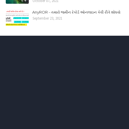
October 07, 2021
AnyROR - તમારો જમીન રેકોર્ડ ઓનલાઇન કેવી રીતે શોધવો
September 23, 2021