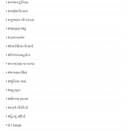
#ગજબ દુનિયા
#ગણેશ ઉત્સવ
#ગુજરાત ની પરંપરા
#જાણવા જેવું
#ડાયનાસોર
#દેશ વિદેશ ની વાતો
#નિલકંઠમહાદેવ
#બગદાણા ના પરચા
#ભગવાન શિવ
#ભૂતિયા ગામ
#યૂટ્યૂબ
#શીતળા સાતમ
#સ્વર્ગ ની સિડી
#હિન્દૂ મંદિરો
DJ Songs