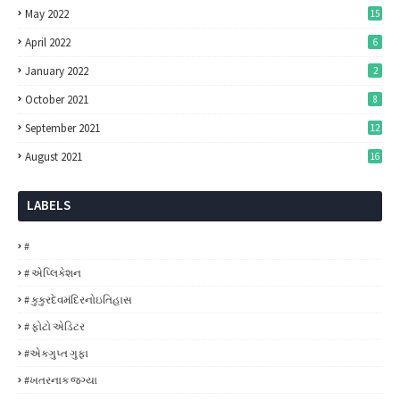
May 2022
15
April 2022
6
January 2022
2
October 2021
8
September 2021
12
August 2021
16
LABELS
#
# એપ્લિકેશન
# કુકુરદેવમંદિરનોઇતિહાસ
# ફોટો એડિટર
#એકગુપ્ત ગુફા
#ખતરનાક જગ્યા