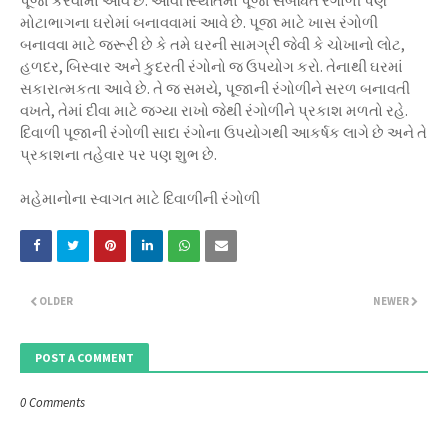
પૂજા કરવામાં આવે છે. આવી સ્થિતિમાં પૂજા સંબંધિત રંગોળી પણ
મોટાભાગના ઘરોમાં બનાવવામાં આવે છે. પૂજા માટે ખાસ રંગોળી
બનાવવા માટે જરૂરી છે કે તમે ઘરની સામગ્રી જેવી કે ચોખાનો લોટ,
હળદર, બિસ્વાર અને કુદરતી રંગોનો જ ઉપયોગ કરો. તેનાથી ઘરમાં
સકારાત્મકતા આવે છે. તે જ સમયે, પૂજાની રંગોળીને સરળ બનાવતી
વખતે, તેમાં દીવા માટે જગ્યા રાખો જેથી રંગોળીને પ્રકાશ મળતો રહે.
દિવાળી પૂજાની રંગોળી સાદા રંગોના ઉપયોગથી આકર્ષક લાગે છે અને તે
પ્રકાશના તહેવાર પર પણ શુભ છે.
મહેમાનોના સ્વાગત માટે દિવાળીની રંગોળી
OLDER
NEWER
POST A COMMENT
0 Comments