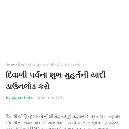
Home
દિવાળી પર્વના શુભ મુહર્તની યાદી ડાઉનલોડ કરો
દિવાળી પર્વના શુભ મુહર્તની યાદી
ડાઉનલોડ કરો
by
Gujaratinfo
October 18, 2022
દિવાળી એ હિન્દુ ધર્મનો સૌથી મહત્વપૂર્ણ તહેવાર છે. પ્રકાશના તહેવાર
દિવાળીની આખા વર્ષ દરમિયાન તમામ લોકો આતુરતાપૂર્વક રાહ જોતા