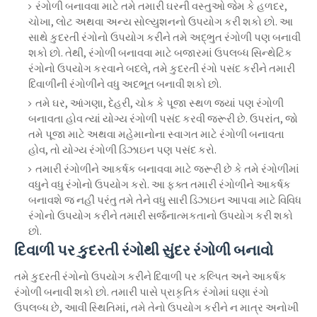
રંગોળી બનાવવા માટે તમે તમારી ઘરની વસ્તુઓ જેમ કે હળદર,
ચોખા, લોટ અથવા અન્ય સોલ્યુશનનો ઉપયોગ કરી શકો છો. આ
સાથે કુદરતી રંગોનો ઉપયોગ કરીને તમે અદ્ભુત રંગોળી પણ બનાવી
શકો છો. તેથી, રંગોળી બનાવવા માટે બજારમાં ઉપલબ્ધ સિન્થેટિક
રંગોનો ઉપયોગ કરવાને બદલે, તમે કુદરતી રંગો પસંદ કરીને તમારી
દિવાળીની રંગોળીને વધુ અદભૂત બનાવી શકો છો.
તમે ઘર, આંગણા, દેહરી, ચોક કે પૂજા સ્થળ જ્યાં પણ રંગોળી
બનાવતા હોવ ત્યાં યોગ્ય રંગોળી પસંદ કરવી જરૂરી છે. ઉપરાંત, જો
તમે પૂજા માટે અથવા મહેમાનોના સ્વાગત માટે રંગોળી બનાવતા
હોવ, તો યોગ્ય રંગોળી ડિઝાઇન પણ પસંદ કરો.
તમારી રંગોળીને આકર્ષક બનાવવા માટે જરૂરી છે કે તમે રંગોળીમાં
વધુને વધુ રંગોનો ઉપયોગ કરો. આ ફક્ત તમારી રંગોળીને આકર્ષક
બનાવશે જ નહીં પરંતુ તમે તેને વધુ સારી ડિઝાઇન આપવા માટે વિવિધ
રંગોનો ઉપયોગ કરીને તમારી સર્જનાત્મકતાનો ઉપયોગ કરી શકો
છો.
દિવાળી પર કુદરતી રંગોથી સુંદર રંગોળી બનાવો
તમે કુદરતી રંગોનો ઉપયોગ કરીને દિવાળી પર કલ્પિત અને આકર્ષક
રંગોળી બનાવી શકો છો. તમારી પાસે પ્રાકૃતિક રંગોમાં ઘણા રંગો
ઉપલબ્ધ છે, આવી સ્થિતિમાં, તમે તેનો ઉપયોગ કરીને ન માત્ર અનોખી