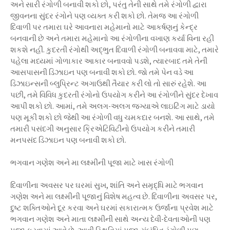
અને સારી રંગોળી બનાવી શકો છો, પરંતુ તેની સાથે તમે રંગોળી દ્વારા
જીવનના સુંદર રંગોને પણ વ્યક્ત કરી શકો છો. તેમજ આ રંગોળી
દિવાળી પર તમારા ઘરે આવનારા મહેમાનો માટે આકર્ષણનું કેન્દ્ર
બનવાની છે અને તમારા મહેમાનો આ રંગોળીના વખાણ કર્યા વિના રહી
શકશે નહીં. કુદરતી રંગોથી અદ્ભુત દિવાળી રંગોળી બનાવવા માટે, તમારે
પહેલા મધ્યમાં ગોળાકાર આકાર બનાવવો પડશે, ત્યારબાદ તમે તેની
આસપાસની ડિઝાઇન પણ બનાવી શકો છો. જો તમે પેન વડે આ
ડિઝાઇન્સની બ્લુપ્રિન્ટ અગાઉથી તૈયાર કરી લો તો સારું રહેશે. આ
પછી, તમે વિવિધ કુદરતી રંગોનો ઉપયોગ કરીને આ રંગોળીને સુંદર દેખાવ
આપી શકો છો. આમાં, તમે અલગ-અલગ જગ્યાએ લાઇટિંગ માટે ડાયો
પણ મૂકી શકો છો જેથી આ રંગોળી વધુ ચમકદાર બનશે. આ સાથે, તમે
તમારી પસંદગી અનુસાર ક્રિએટિવિટીનો ઉપયોગ કરીને તમારી
મનપસંદ ડિઝાઇન પણ બનાવી શકો છો.
ભગવાન ગણેશ અને મા લક્ષ્મીની પૂજા માટે ખાસ રંગોળી
દિવાળીના અવસર પર ઘરમાં સુખ, શાંતિ અને સમૃદ્ધિ માટે ભગવાન
ગણેશ અને મા લક્ષ્મીની પૂજાનું વિશેષ મહત્વ છે. દિવાળીના અવસર પર,
દુષ્ટ શક્તિઓને દૂર કરવા અને ઘરમાં સકારાત્મક ઉર્જાના પ્રવેશ માટે
ભગવાન ગણેશ અને માતા લક્ષ્મીની સાથે અન્ય દેવી-દેવતાઓની પણ