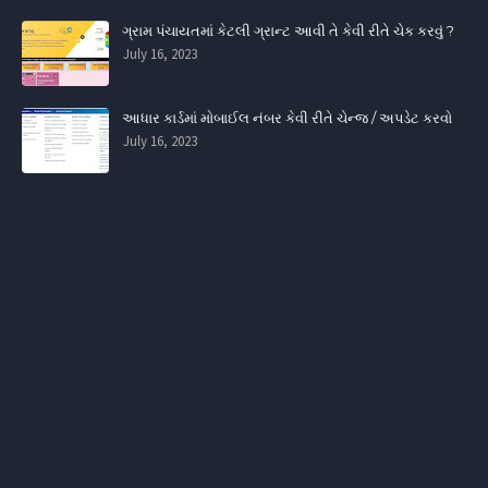
ગ્રામ પંચાયતમાં કેટલી ગ્રાન્ટ આવી તે કેવી રીતે ચેક કરવું ?
July 16, 2023
આધાર કાર્ડમાં મોબાઈલ નંબર કેવી રીતે ચેન્જ / અપડેટ કરવો
July 16, 2023