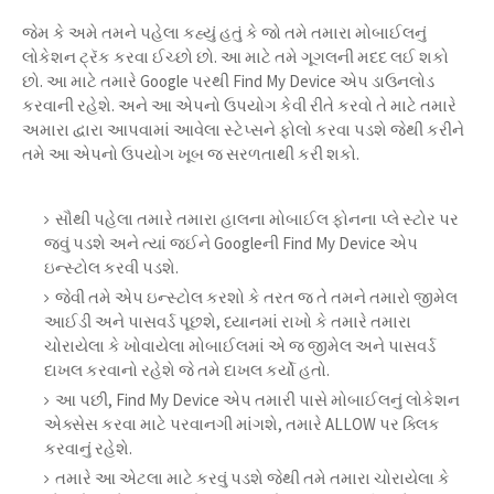
જેમ કે અમે તમને પહેલા કહ્યું હતું કે જો તમે તમારા મોબાઈલનું
લોકેશન ટ્રૅક કરવા ઈચ્છો છો. આ માટે તમે ગૂગલની મદદ લઈ શકો
છો. આ માટે તમારે Google પરથી Find My Device એપ ડાઉનલોડ
કરવાની રહેશે. અને આ એપનો ઉપયોગ કેવી રીતે કરવો તે માટે તમારે
અમારા દ્વારા આપવામાં આવેલા સ્ટેપ્સને ફોલો કરવા પડશે જેથી કરીને
તમે આ એપનો ઉપયોગ ખૂબ જ સરળતાથી કરી શકો.
સૌથી પહેલા તમારે તમારા હાલના મોબાઈલ ફોનના પ્લે સ્ટોર પર
જવું પડશે અને ત્યાં જઈને Googleની Find My Device એપ
ઇન્સ્ટોલ કરવી પડશે.
જેવી તમે એપ ઇન્સ્ટોલ કરશો કે તરત જ તે તમને તમારો જીમેલ
આઈડી અને પાસવર્ડ પૂછશે, ધ્યાનમાં રાખો કે તમારે તમારા
ચોરાયેલા કે ખોવાયેલા મોબાઈલમાં એ જ જીમેલ અને પાસવર્ડ
દાખલ કરવાનો રહેશે જે તમે દાખલ કર્યો હતો.
આ પછી, Find My Device એપ તમારી પાસે મોબાઈલનું લોકેશન
એક્સેસ કરવા માટે પરવાનગી માંગશે, તમારે ALLOW પર ક્લિક
કરવાનું રહેશે.
તમારે આ એટલા માટે કરવું પડશે જેથી તમે તમારા ચોરાયેલા કે