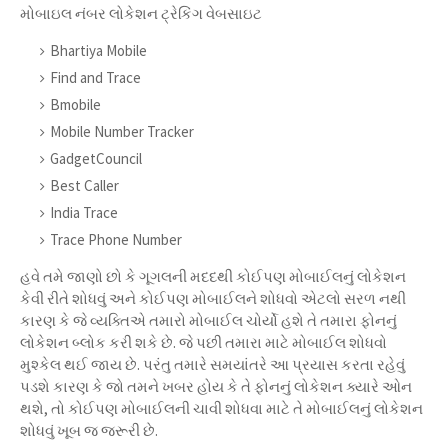
મોબાઇલ નંબર લોકેશન ટ્રેકિંગ વેબસાઇટ
Bhartiya Mobile
Find and Trace
Bmobile
Mobile Number Tracker
GadgetCouncil
Best Caller
India Trace
Trace Phone Number
હવે તમે જાણો છો કે ગૂગલની મદદથી કોઈપણ મોબાઈલનું લોકેશન
કેવી રીતે શોધવું અને કોઈપણ મોબાઈલને શોધવો એટલો સરળ નથી
કારણ કે જે વ્યક્તિએ તમારો મોબાઈલ ચોર્યો હશે તે તમારા ફોનનું
લોકેશન બ્લોક કરી શકે છે. જે પછી તમારા માટે મોબાઈલ શોધવો
મુશ્કેલ થઈ જાય છે. પરંતુ તમારે સમયાંતરે આ પ્રયાસ કરતા રહેવું
પડશે કારણ કે જો તમને ખબર હોય કે તે ફોનનું લોકેશન ક્યારે ઓન
થશે, તો કોઈપણ મોબાઈલની ચાવી શોધવા માટે તે મોબાઈલનું લોકેશન
શોધવું ખૂબ જ જરૂરી છે.