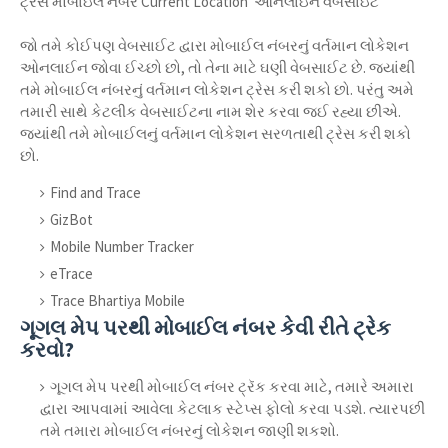
ટ્રેસ મોબાઇલ નંબર Current Location ઓનલાઇન વેબસાઇટ
જો તમે કોઈપણ વેબસાઈટ દ્વારા મોબાઈલ નંબરનું વર્તમાન લોકેશન
ઓનલાઈન જોવા ઈચ્છો છો, તો તેના માટે ઘણી વેબસાઈટ છે. જ્યાંથી
તમે મોબાઈલ નંબરનું વર્તમાન લોકેશન ટ્રેસ કરી શકો છો. પરંતુ અમે
તમારી સાથે કેટલીક વેબસાઈટના નામ શેર કરવા જઈ રહ્યા છીએ.
જ્યાંથી તમે મોબાઈલનું વર્તમાન લોકેશન સરળતાથી ટ્રેસ કરી શકો
છો.
Find and Trace
GizBot
Mobile Number Tracker
eTrace
Trace Bhartiya Mobile
ગૂગલ મેપ પરથી મોબાઈલ નંબર કેવી રીતે ટ્રેક
કરવો?
ગૂગલ મેપ પરથી મોબાઈલ નંબર ટ્રૅક કરવા માટે, તમારે અમારા
દ્વારા આપવામાં આવેલા કેટલાક સ્ટેપ્સ ફોલો કરવા પડશે. ત્યારપછી
તમે તમારા મોબાઈલ નંબરનું લોકેશન જાણી શકશો.