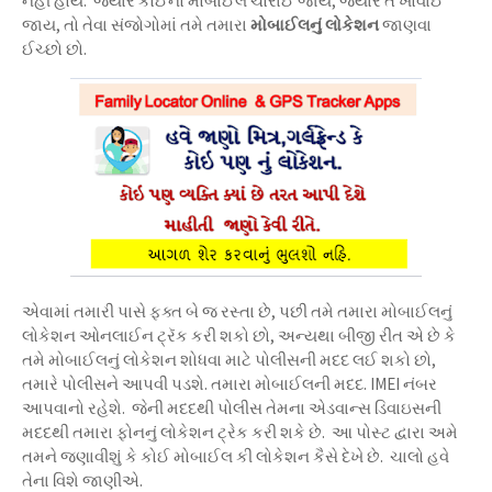
નહીં હોય. જ્યારે કોઈનો મોબાઈલ ચોરાઈ જાય, જ્યારે તે ખોવાઈ
જાય, તો તેવા સંજોગોમાં તમે તમારા
મોબાઈલનું લોકેશન
જાણવા
ઈચ્છો છો.
એવામાં તમારી પાસે ફક્ત બે જ રસ્તા છે, પછી તમે તમારા મોબાઈલનું
લોકેશન ઓનલાઈન ટ્રૅક કરી શકો છો, અન્યથા બીજી રીત એ છે કે
તમે મોબાઈલનું લોકેશન શોધવા માટે પોલીસની મદદ લઈ શકો છો,
તમારે પોલીસને આપવી પડશે. તમારા મોબાઈલની મદદ. IMEI નંબર
આપવાનો રહેશે. જેની મદદથી પોલીસ તેમના એડવાન્સ ડિવાઇસની
મદદથી તમારા ફોનનું લોકેશન ટ્રેક કરી શકે છે. આ પોસ્ટ દ્વારા અમે
તમને જણાવીશું કે કોઈ મોબાઈલ કી લોકેશન કૈસે દેખે છે. ચાલો હવે
તેના વિશે જાણીએ.