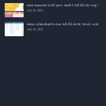
ગ્રામ પંચાયતમાં કેટલી ગ્રાન્ટ આવી તે કેવી રીતે ચેક કરવું ?
July 16, 2023
આધાર કાર્ડમાં મોબાઈલ નંબર કેવી રીતે ચેન્જ / અપડેટ કરવો
July 16, 2023