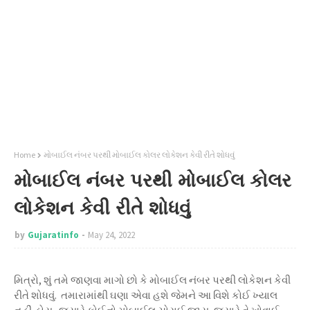
Home
મોબાઈલ નંબર પરથી મોબાઈલ કોલર લોકેશન કેવી રીતે શોધવું
મોબાઈલ નંબર પરથી મોબાઈલ કોલર
લોકેશન કેવી રીતે શોધવું
by
Gujaratinfo
May 24, 2022
મિત્રો, શું તમે જાણવા માગો છો કે મોબાઈલ નંબર પરથી લોકેશન કેવી
રીતે શોધવું. તમારામાંથી ઘણા એવા હશે જેમને આ વિશે કોઈ ખ્યાલ