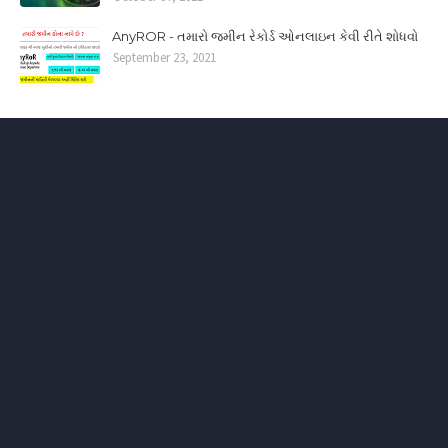
AnyROR - તમારો જમીન રેકોર્ડ ઓનલાઇન કેવી રીતે શોધવો
September 23, 2021