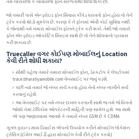
તમે ચોરાયેલો કે ખોવાયેલો ફોન સરળતાથી શોધી શકો છો.
જો તમારી પાસે એન્ડ્રોઇડ ફોન સિવાય કીપેડ ધરાવતો ફોન હોય તો તેને
ટ્રેક કરવો થોડો મુશ્કેલ છે. કારણ કે તે ફોનમાં એવી કોઈ સુવિધા નથી
કે જેનાથી તમે તમારા મોબાઈલ ફોનને ટ્રેક કરી શકો. તેથી જો તમારો
ફોન એન્ડ્રોઇડ ઓપરેટિંગ સિસ્ટમ સાથે છે તો તેને શોધવાનો પ્રયાસ
કરી શકાય છે.
Truecaller વગર કોઈપણ મોબાઈલનું Location
કેવી રીતે શોધી શકાય?
સૌથી પહેલા તમારે તમારા મોબાઈલ ફોન, ડેસ્કટોપ કે લેપટોપમાં
trace.bharatiyamobile.com વેબસાઈટ પર જવું પડશે.
પછી ત્યાં તમારે જે નંબર સર્ચ કરવા હોય તેનો નંબર નાખીને સર્ચ
કરવાનું રહેશે.
આ વેબસાઈટ પર તમે નંબર દાખલ કરતાની સાથે જ તમે જે વિગતો
જોશો તેમાં ટેલિકોમ ઓપરેટરની માહિતી પણ સામેલ હશે. આ સાથે
એ પણ જણાવવામાં આવશે કે તમારો નંબર GSM છે કે CDMA
ગૂગલ ફાઇન્ડ માય ડિવાઈસ એપનો ઉપયોગ કરીને મોબાઈલ લોકેશન
ટ્રેસિંગ (ઈમેલ આઈડી દ્વારા મોબાઈલ કેવી રીતે ટ્રૅક કરવો)