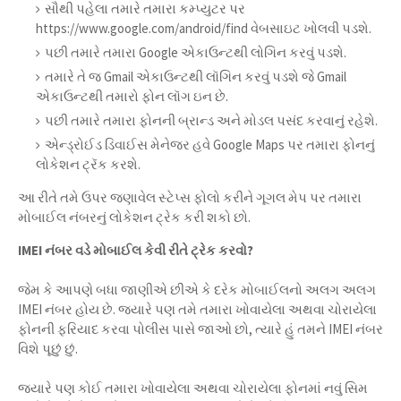
સૌથી પહેલા તમારે તમારા કમ્પ્યુટર પર
https://www.google.com/android/find વેબસાઇટ ખોલવી પડશે.
પછી તમારે તમારા Google એકાઉન્ટથી લોગિન કરવું પડશે.
તમારે તે જ Gmail એકાઉન્ટથી લૉગિન કરવું પડશે જે Gmail
એકાઉન્ટથી તમારો ફોન લૉગ ઇન છે.
પછી તમારે તમારા ફોનની બ્રાન્ડ અને મોડલ પસંદ કરવાનું રહેશે.
એન્ડ્રોઈડ ડિવાઈસ મેનેજર હવે Google Maps પર તમારા ફોનનું
લોકેશન ટ્રૅક કરશે.
આ રીતે તમે ઉપર જણાવેલ સ્ટેપ્સ ફોલો કરીને ગૂગલ મેપ પર તમારા
મોબાઈલ નંબરનું લોકેશન ટ્રેક કરી શકો છો.
IMEI નંબર વડે મોબાઈલ કેવી રીતે ટ્રેક કરવો?
જેમ કે આપણે બધા જાણીએ છીએ કે દરેક મોબાઈલનો અલગ અલગ
IMEI નંબર હોય છે. જ્યારે પણ તમે તમારા ખોવાયેલા અથવા ચોરાયેલા
ફોનની ફરિયાદ કરવા પોલીસ પાસે જાઓ છો, ત્યારે હું તમને IMEI નંબર
વિશે પૂછું છું.
જ્યારે પણ કોઈ તમારા ખોવાયેલા અથવા ચોરાયેલા ફોનમાં નવું સિમ