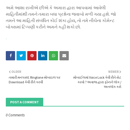
અમે આશા રાખીએ છીએ કે અમારા દ્વારા આપવામાં આવેલી
માહિતીમાંથી તમને તમારા બધા પ્રશ્નોના જવાબો મળી ગયા હશે. જો
તમને આ માહિતી સંબંધિત કોઈ શંકા હોય, તો તમે નીચેના કોમેન્ટ
બોક્સમાં ટિપ્પણી કરીને અમને કહી શકો છો.
.
OLDER
NEWER
તમારી મનપસંદ Ringtone મોબાઇલ પર
મોબાઈલમાં Voice Lock કેવી રીતે સેટ
Download કેવી રીતે કરવી
કરવો ? અવાજ દ્વારા ફોનને લૉક /
અનલૉક કરો
POST A COMMENT
0 Comments