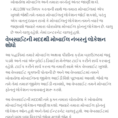
ખોવાયેલા મોબાઈલ અને તમારા વચ્ચેનું અંતર જાણી શકો.
ALLOW પર ક્લિક કરતાની સાથે જ તમારા મોબાઈલમાં એપ
ખુલશે જેથી તમે તમારા મોબાઈલનું લોકેશન જોઈ શકશો, પરંતુ
એક વાતનું ધ્યાન રાખો કે મોબાઈલનું લોકેશન તમને ત્યારે જ
જણાવશે જ્યારે તમારા ચોરાયેલા મોબાઈલ ફોનનું લોકેશન છે. ચાલુ
છે અને ચાલુ રહેશે. તેમાં ઇન્ટરનેટ ચાલતું હશે.
વેબસાઈટની મદદથી મોબાઈલ નંબરનું લોકેશન
શોધો
આ પદ્ધતિમાં તમારે મોબાઈલ અથવા પીસીના ક્રોમ બ્રાઉઝરમાં જવું
પડશે અને ત્યાં એન્ડ્રોઈડ ડિવાઈસ મેનેજર ટાઈપ કરીને સર્ચ કરવાનું
રહેશે. ટાઈપ કરીને સર્ચ કરતા જ તમારી સામે એક વેબસાઈટ ખુલશે.
આ વેબસાઈટ ગૂગલની પોતાની છે અને આ વેબસાઈટમાં તમને
ખોવાયેલા મોબાઈલના જીમેલ આઈડી વિશે પૂછવામાં આવશે. જેવો જ
તમે તેમાં તમારું જીમેલ આઈડી નાખશો, આ વેબસાઈટ તમને મોબાઈલ
ફોનનું લોકેશન બતાવવાનું શરૂ કરશે.
આ વેબસાઈટની મદદથી તમે ફક્ત તમારા ચોરાયેલા કે ખોવાયેલા
મોબાઈલનું લોકેશન જાણી શકશો. જ્યારે તમારા મોબાઈલ ફોનનું
લોકેશન ઓન હશે અને તેમાં ઈન્ટરનેટ ચાલતું હશે. આ વેબસાઈટમાં
તમને ઘણા બધા વિકલ્પો જોવા મળશે જેમ કે