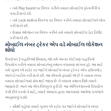
તમે Play Sound પર ક્લિક કરીને તમારા મોબાઈલ ફોનની રિંગ
વગાડી શકો છો.
તમે Lock સાથેના વિકલ્પ પર ક્લિક કરીને તમારા મોબાઈલને લોક
કરી શકો છો.
Erase ઓપ્શન પર ક્લિક કરીને તમે તમારો મોબાઈલ ડેટા ડિલીટ
કરી શકો છો.
મોબાઈલ નંબર ટ્રેકર એપ વડે મોબાઈલ લોકેશન
શોધો
ઉપરોક્ત 2 પદ્ધતિઓ સિવાય, જો તમે અન્ય કોઈપણ પદ્ધતિનો
ઉપયોગ કરીને તમારા મોબાઇલનું સ્થાન તપાસવા માંગતા હો. આ માટે
તમે ગૂગલ પ્લે સ્ટોર પર જઈને મોબાઈલ નંબર ટ્રેકર એપ ડાઉનલોડ
અને ઈન્સ્ટોલ કરી શકો છો. આ એપનો ફાયદો એ છે કે તમામ નંબર
તમારા મોબાઈલમાં સેવ થઈ જાય છે. તે બધાના સ્થાન વિશે તમને
જણાવે છે. અને આ એપ બિલકુલ ફ્રી છે. આ એપ્લિકેશનનો ઉપયોગ
કેવી રીતે કરવો તે માટે, તમારે અમારા દ્વારા આપવામાં આવેલા પગલાંને
અનુસરવું પડશે.
સૌથી પહેલા તમારે ગૂગલ પ્લે સ્ટોર પર જઈને મોબાઈલ નંબર