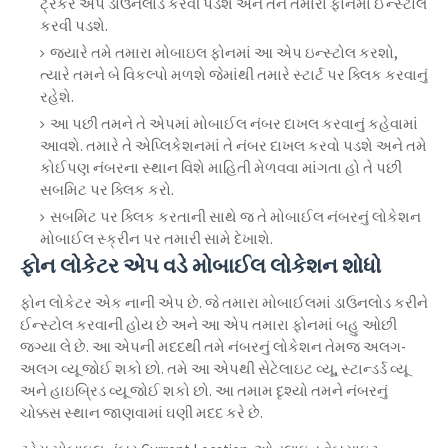
ટ્રેકર એપ ડાઉનલોડ કરવી પડશે અને તેને તમારા ફોનમાં ઈન્સ્ટોલ
કરવી પડશે.
જ્યારે તમે તમારા મોબાઇલ ફોનમાં આ એપ ઇન્સ્ટોલ કરશો,
ત્યારે તમને બે વિકલ્પો મળશે જેમાંથી તમારે સ્ટાર્ટ પર ક્લિક કરવાનું
રહેશે.
આ પછી તમને તે એપમાં મોબાઈલ નંબર દાખલ કરવાનું કહેવામાં
આવશે. તમારે તે એપ્લિકેશનમાં તે નંબર દાખલ કરવો પડશે અને તમે
કોઈપણ નંબરના સ્થાન વિશે માહિતી મેળવવા માંગતા હો તે પછી
સબમિટ પર ક્લિક કરો.
સબમિટ પર ક્લિક કરતાની સાથે જ તે મોબાઈલ નંબરનું લોકેશન
મોબાઈલ સ્ક્રીન પર તમારી સામે દેખાશે.
ફોન લોકેટર એપ વડે મોબાઈલ લોકેશન શોધો
ફોન લોકેટર એક નાની એપ છે. જે તમારા મોબાઈલમાં ડાઉનલોડ કરીને
ઈન્સ્ટોલ કરવાની હોય છે અને આ એપ તમારા ફોનમાં બહુ ઓછી
જગ્યા લે છે. આ એપની મદદથી તમે નંબરનું લોકેશન તેમજ અલગ-
અલગ વ્યૂ જોઈ શકો છો. તમે આ એપથી સેટેલાઇટ વ્યૂ, સ્ટાન્ડર્ડ વ્યૂ
અને હાઇબ્રિડ વ્યૂ જોઈ શકો છો. આ તમામ દૃશ્યો તમને નંબરનું
ચોક્કસ સ્થાન જાણવામાં ઘણી મદદ કરે છે.