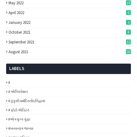
May 2022
15
April 2022
6
January 2022
2
October 2021
8
September 2021
12
August 2021
16
LABELS
#
# એપ્લિકેશન
# કુકુરદેવમંદિરનોઇતિહાસ
# ફોટો એડિટર
#એકગુપ્ત ગુફા
#ખતરનાક જગ્યા