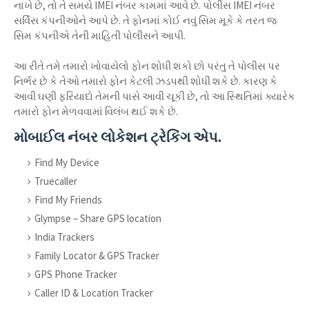
નાખે છે, તો તે સમયે IMEI નંબર કામમાં આવે છે. પોલીસ IMEI નંબર
સર્વિસ કંપનીઓને આપે છે. તે ફોનમાં કોઈ નવું સિમ મૂકે કે તરત જ
સિમ કંપનીએ તેની માહિતી પોલીસને આપી.
આ રીતે તમે તમારો ખોવાયેલો ફોન શોધી શકો છો પરંતુ તે પોલીસ પર
નિર્ભર છે કે તેઓ તમારો ફોન કેટલી ઝડપથી શોધી શકે છે. કારણ કે
આવી ઘણી ફરિયાદો તેમની પાસે આવી ચૂકી છે, તો આ સ્થિતિમાં ક્યારેક
તમારો ફોન મેળવવામાં વિલંબ થઈ શકે છે.
મોબાઈલ નંબર લોકેશન ટ્રેકિંગ એપ.
Find My Device
Truecaller
Find My Friends
Glympse – Share GPS location
India Trackers
Family Locator & GPS Tracker
GPS Phone Tracker
Caller ID & Location Tracker