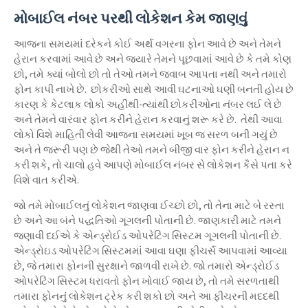
મોબાઈલ નંબર પરથી લોકેશન કેમ જાણવું
આજના સમયમાં દરેકને કોઈ અર્થ વગરના ફોન આવે છે અને તેમને
હેરાન કરવામાં આવે છે અને જ્યારે તેમને પૂછવામાં આવે છે કે તમે કોણ
છો, તમે ક્યાં બોલો છો તો તેઓ તમને જવાબ આપતા નથી અને તમારો
ફોન કાપી નાખે છે. છોકરીઓ સાથે આવી ઘટનાઓ ઘણી બનતી હોય છે
કારણ કે કેટલાક લોકો અહીંથી-ત્યાંથી છોકરીઓના નંબર લઈ લે છે
અને તેમને વારંવાર ફોન કરીને હેરાન કરવાનું શરૂ કરે છે. તેથી આવા
લોકો વિશે માહિતી લેવી આજના સમયમાં ખૂબ જ સરળ બની ગયું છે
અને તે જરૂરી પણ છે જેથી તેઓ તમને બીજી વાર ફોન કરીને હેરાન ન
કરી શકે, તો ચાલો હવે આપણે મોબાઈલ નંબર સે લોકેશન કૈસે પતા કરે
વિશે વાત કરીએ.
જો તમે મોબાઈલનું લોકેશન જાણવા ઈચ્છો છો, તો તેના માટે બે રસ્તા
છે અને આ બંને પદ્ધતિઓ ગૂગલની પોતાની છે. જાણકારી માટે તમને
જણાવી દઈએ કે એન્ડ્રોઈડ ઓપરેટિંગ સિસ્ટમ ગૂગલની પોતાની છે.
એન્ડ્રોઇડ ઓપરેટિંગ સિસ્ટમમાં આવા ઘણા ફીચર્સ આપવામાં આવ્યા
છે, જે તમારા ફોનની સુરક્ષાને જાળવી રાખે છે. જો તમારો એન્ડ્રોઈડ
ઓપરેટિંગ સિસ્ટમ ધરાવતો ફોન ખોવાઈ જાય છે, તો તમે સરળતાથી
તમારા ફોનનું લોકેશન ટ્રેક કરી શકો છો અને આ ફીચરની મદદથી