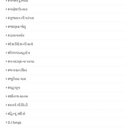
#ગજબ દુનિયા
#ગણેશ ઉત્સવ
#ગુજરાત ની પરંપરા
#જાણવા જેવું
#ડાયનાસોર
#દેશ વિદેશ ની વાતો
#નિલકંઠમહાદેવ
#બગદાણા ના પરચા
#ભગવાન શિવ
#ભૂતિયા ગામ
#યૂટ્યૂબ
#શીતળા સાતમ
#સ્વર્ગ ની સિડી
#હિન્દૂ મંદિરો
DJ Songs