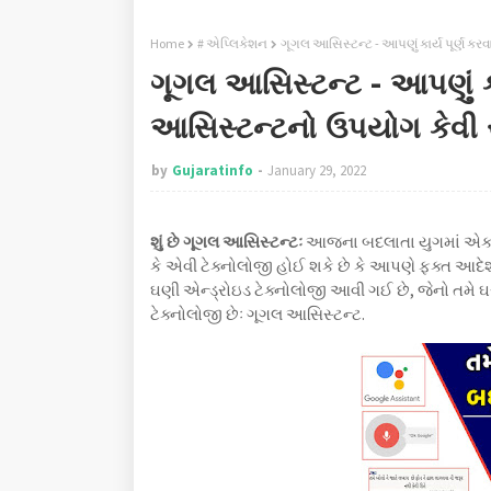
Home
# એપ્લિકેશન
ગૂગલ આસિસ્ટન્ટ - આપણું કાર્ય પૂર્ણ કર
ગૂગલ આસિસ્ટન્ટ - આપણું કાર
આસિસ્ટન્ટનો ઉપયોગ કેવી ર
by
Gujaratinfo
January 29, 2022
શું છે ગૂગલ આસિસ્ટન્ટઃ
આજના બદલાતા યુગમાં એકથી વ
કે એવી ટેક્નોલોજી હોઈ શકે છે કે આપણે ફક્ત 
ઘણી એન્ડ્રોઇડ ટેક્નોલોજી આવી ગઈ છે, જેનો તમે
ટેક્નોલોજી છેઃ ગૂગલ આસિસ્ટન્ટ.