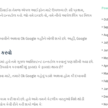
Pow
 ડિવાઈસ તેમજ એપલ આઈફોન માટે ઉપલબ્ધ છે. સૌ પ્રથમ,
 ઇન્સ્ટોલ કરો. જો તમે ઇચ્છો તો, તમે નીચે આપેલ લિંક પર ક્લિક
Oc
Se
Aug
ી દબાવીને અથવા Ok Google કહીને ખોલી શકો છો. અહીં, Google
Jul
Ju
 કરવો
Ma
માં: હવે તમે ગૂગલ આસિસ્ટન્ટ ઇન્સ્ટોલ કરવાનું પણ શીખી ગયા છો.
Apr
ો ઉપયોગ કરવાથી શું ફાયદા કે ફાયદા થાય છે?
Ma
ોલવા માટે, તમારે Ok Google કહેવું પડશે અથવા હોમ કી દબાવવી
Feb
Ja
De
કામ કરી શકો છો. હવે અમે તમને કેટલીક વસ્તુઓ વિશે થોડી
 કેવી રીતે કરી શકો જેમ કે:
No