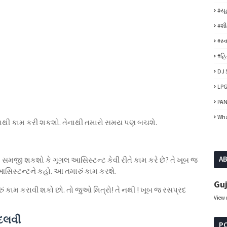
#યૂ
#શ
#સ્વ
#હિન
DJ 
LPG
PAN
Wha
ાથી કામ કરી શકશો. તેનાથી તમારો સમય પણ બચશે.
A
મે સમજી શકશો કે ગૂગલ આસિસ્ટન્ટ કેવી રીતે કામ કરે છે? તે ખૂબ જ
 આસિસ્ટન્ટને કહો. આ તમારું કામ કરશે.
Guj
ું કામ કરાવી શકો છો. તો જુઓ મિત્રો! તે નથી ! ખૂબ જ રસપ્રદ
View 
બદલવી
P