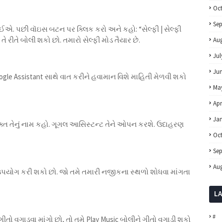
Oc
Se
ોઈએ. પછી વૉઇસ બટન પર ક્લિક કરો અને કહો: “સેલ્ફી | સેલ્ફી
 તે રીતે બોલી શકો છો. તમારો સેલ્ફી મોડ તૈયાર છે.
Aug
Jul
Ju
le Assistant સાથે વાત કરીને હવામાન વિશે માહિતી મેળવી શકો
Ma
Apr
Ja
ફક્ત તેનું નામ કહો. ગૂગલ આસિસ્ટન્ટ તેને ઓપન કરશે. ઉદાહરણ
Oc
Se
Aug
પયોગ કરી શકો છો. જો તમે તમારી નજીકના સ્થળો શોધવા માંગતા
L
#
ગીતો વગાડવા માંગો છો, તો તમે Play Music બોલીને ગીતો વગાડી શકો