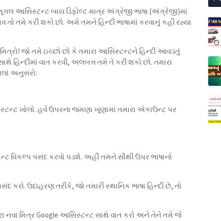
 ગૂગલ આસિસ્ટન્ટ બાય ડિફોલ્ટ માત્ર અંગ્રેજી ભાષા (અંગ્રેજી)માં
ોવ તો તમે કરી શકો છો. અમે તમને હિન્દી ભાષામાં કરવાનું કહી રહ્યા
 મિત્રો! જો તમે ઇચ્છો છો કે તમારા આસિસ્ટન્ટને હિન્દી આવડતું
સાથે હિન્દીમાં વાત કરવી, અલબત્ત તમે તે કરી શકો છો. તમારા
લાં અનુસરો:
સ્ટન્ટ ખોલો. હવે ઉપરના જમણા ખૂણામાં તમારા એકાઉન્ટ પર
ટન્ટ વિકલ્પ પસંદ કરવો પડશે. અહીં તમને સૌથી ઉપર ભાષાનો
સંદ કરો. ઉદાહરણ તરીકે, જો તમારી સ્થાનિક ભાષા હિન્દી છે, તો
ા નવા મિત્ર Google આસિસ્ટન્ટ સાથે વાત કરો અને તેને તમે જે