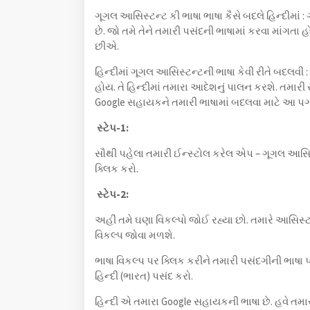
ગૂગલ આસિસ્ટન્ટ કી ભાષા ભાષા કૈસે બદલે હિન્દીમાં :
છે. જો તમે તેને તમારી પસંદની ભાષામાં કરવા માંગતા હ
છીએ.
હિન્દીમાં ગૂગલ આસિસ્ટન્ટની ભાષા કેવી રીતે બદલવી :
હોય. તે હિન્દીમાં તમારા આદેશનું પાલન કરશે. તમારી 
Google સહાયકને તમારી ભાષામાં બદલવા માટે આ પગ
સ્ટેપ-1:
સૌથી પહેલા તમારી ઈન્સ્ટોલ કરેલ એપ – ગૂગલ આસિ
ક્લિક કરો.
સ્ટેપ-2:
અહીં તમે ઘણા વિકલ્પો જોઈ રહ્યા છો. તમારે આસિસ્
વિકલ્પ જોવા મળશે.
ભાષા વિકલ્પ પર ક્લિક કરીને તમારી પસંદગીની ભાષા પ
હિન્દી (ભારત) પસંદ કરો.
હિન્દી એ તમારા Google સહાયકની ભાષા છે. હવે તમાર