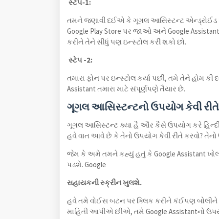
સ્ટેપ-1:
તમને જણાવી દઈએ કે ગૂગલ આસિસ્ટન્ટ એન્ડ્રોઈડ
Google Play Store પર જાઓ અને Google Assistantને
કરીને તેને સીધું પણ ઇન્સ્ટોલ કરી શકો છો.
સ્ટેપ -2:
તમારા ફોન પર ઇન્સ્ટોલ કર્યા પછી, તમે તેને હોમ ક
Assistant તમારા માટે સંપૂર્ણપણે તૈયાર છે.
ગૂગલ આસિસ્ટન્ટનો ઉપયોગ કેવી રીતે
ગૂગલ આસિસ્ટન્ટ ક્યા હૈ ઔર કૈસે ઉપયોગ કરે હિન્દી
હવે વાત આવે છે કે તેનો ઉપયોગ કેવી રીતે કરવો? તેન
જેમ કે અમે તમને કહ્યું હતું કે Google Assistant ખ
પડશે. Google
સહાયકની સ્ક્રીન ખુલશે.
હવે તમે વોઈસ બટન પર ક્લિક કરીને કંઈપણ બોલીને 
માહિતી આપીએ છીએ, તમે Google Assistantનો ઉપયોગ