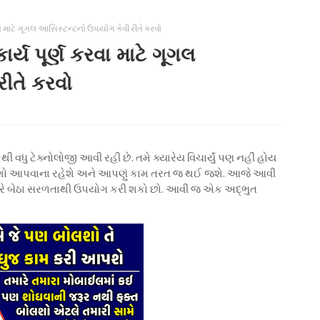
વા માટે ગૂગલ આસિસ્ટન્ટનો ઉપયોગ કેવી રીતે કરવો
્ય પૂર્ણ કરવા માટે ગૂગલ
ીતે કરવો
ધુ ટેક્નોલોજી આવી રહી છે. તમે ક્યારેય વિચાર્યું પણ નહીં હોય
આદેશો આપવાના રહેશે અને આપણું કામ તરત જ થઈ જશે. આજે આવી
 ઘરે બેઠા સરળતાથી ઉપયોગ કરી શકો છો. આવી જ એક અદ્ભુત