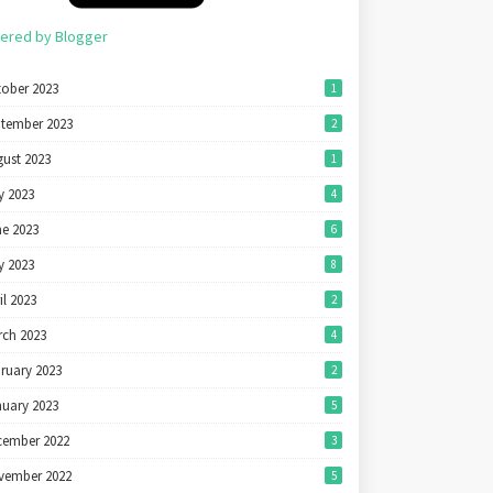
ered by Blogger
tober 2023
1
ptember 2023
2
ust 2023
1
y 2023
4
ne 2023
6
y 2023
8
il 2023
2
rch 2023
4
ruary 2023
2
nuary 2023
5
cember 2022
3
vember 2022
5